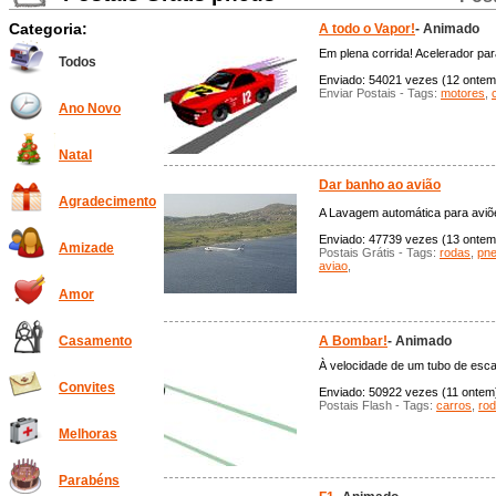
Categoria:
A todo o Vapor!
- Animado
Em plena corrida! Acelerador par
Todos
Enviado: 54021 vezes (12 ontem),
Enviar Postais - Tags:
motores
,
Ano Novo
Natal
Dar banho ao avião
Agradecimento
A Lavagem automática para aviõe
Enviado: 47739 vezes (13 ontem),
Amizade
Postais Grátis - Tags:
rodas
,
pn
aviao
,
Amor
A Bombar!
- Animado
Casamento
À velocidade de um tubo de es
Convites
Enviado: 50922 vezes (11 ontem),
Postais Flash - Tags:
carros
,
ro
Melhoras
Parabéns