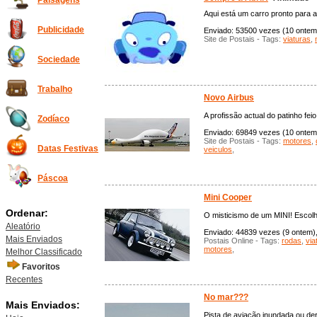
Paisagens
Aqui está um carro pronto para a
Publicidade
Enviado: 53500 vezes (10 ontem),
Site de Postais - Tags:
viaturas
,
Sociedade
Trabalho
Novo Airbus
A profissão actual do patinho feio
Zodíaco
Enviado: 69849 vezes (10 ontem),
Site de Postais - Tags:
motores
,
Datas Festivas
veiculos
,
Páscoa
Mini Cooper
Ordenar:
O misticismo de um MINI! Escolhe
Aleatório
Enviado: 44839 vezes (9 ontem), 
Mais Enviados
Postais Online - Tags:
rodas
,
via
motores
,
Melhor Classificado
Favoritos
Recentes
No mar???
Mais Enviados:
Pista de aviação inundada ou der