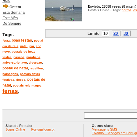
Hoje
Enviado: 27058 vezes (8 ontem), 
Ontem
Postais Online - Tags:
carros
,
es
Esta Semana
Este Mês
De Sempre
Limite:
10
20
30
P
Tags:
boas festas
,
festa
,
postal
dia de reis
,
natal
,
pai
,
ano
novo
,
postais de boas
festas
,
pascoa
,
parabens
,
aniversario
,
avo
,
diversao
,
postal de natal
,
reveillon
,
paisagens
,
postais datas
postais de
festivas
,
doces
,
natal
,
postais reis magos
,
ferias
,
Sites de Postais:
Outros sites:
Jogos Online
Portugal.com.pt
Mensagens SMS
Fixando - Serviços em Portuga