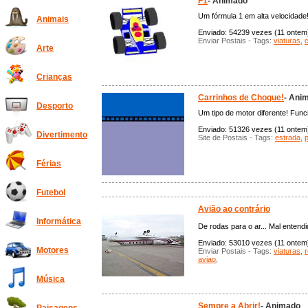
F1
- Animado
Um fórmula 1 em alta velocidade!
Animais
Enviado: 54239 vezes (11 ontem),
Enviar Postais - Tags:
viaturas
,
Arte
Crianças
Carrinhos de Choque!
- Ani
Desporto
Um tipo de motor diferente! Funci
Enviado: 51326 vezes (11 ontem),
Divertimento
Site de Postais - Tags:
estrada
,
Férias
Futebol
Avião ao contrário
Informática
De rodas para o ar... Mal entend
Enviado: 53010 vezes (11 ontem),
Motores
Enviar Postais - Tags:
viaturas
,
aviao
,
Música
Sempre a Abrir!
- Animado