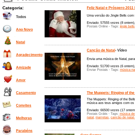
Categoria:
Feliz Natal e Próspero 2011
Uma versão do Jingle Bells com 
Todos
Enviado: 57555 vezes (8 ontem),
Postais Online - Tags:
jingle bells
Ano Novo
Natal
Canção de Natal
- Vídeo
Agradecimento
Envia uma música de Natal, para
Enviado: 51700 vezes (6 ontem), 
Amizade
Enviar Postais - Tags:
música na
Amor
The Muppets: Ringing of the
Casamento
The Muppets: Ringing of the Bell
música aos teus amigos com os 
Convites
Enviado: 66500 vezes (17 ontem)
Postais Grátis - Tags:
música de
natal
,
marretas
,
canção de natal
Melhoras
Parabéns