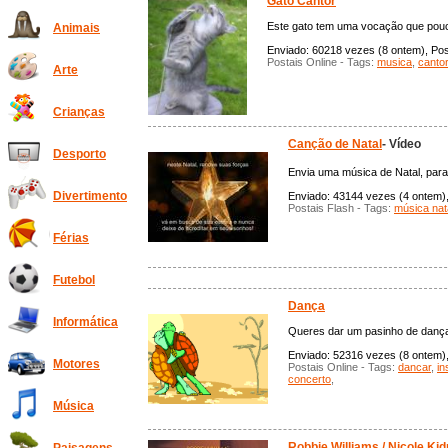
Gato Cantor
Este gato tem uma vocação que pouc
Animais
Enviado: 60218 vezes (8 ontem), Post
Postais Online - Tags:
musica
,
cantor
Arte
Crianças
Canção de Natal
- Vídeo
Desporto
Envia uma música de Natal, para
Divertimento
Enviado: 43144 vezes (4 ontem), 
Postais Flash - Tags:
música nat
Férias
Futebol
Dança
Informática
Queres dar um pasinho de dança
Enviado: 52316 vezes (8 ontem), 
Motores
Postais Online - Tags:
dancar
,
in
concerto
,
Música
Robbie Williams / Nicole Ki