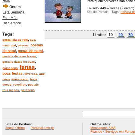
Hoje
Para quem por vezes não sabe o q
Ontem
Enviado: 44952 vezes (7 ontem), 
Site de Postais - Tags:
música de
Esta Semana
Este Mês
De Sempre
Tags:
Limite:
10
20
30
postal dia de reis
,
avo
,
postais
natal
,
pai
,
pascoa
,
de natal
,
postal de natal
,
postais de boas festas
,
postais datas festivas
,
ferias
,
paisagens
,
boas festas
,
diversao
,
ano
novo
,
aniversario
,
festa
,
doces
,
reveillon
,
postais
reis magos
,
parabens
,
Sites de Postais:
Outros sites:
Jogos Online
Portugal.com.pt
Mensagens SMS
Fixando - Serviços em Portuga