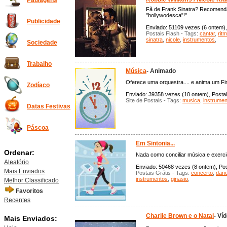
Paisagens
Fã de Frank Sinatra? Recomend
"hollywodesca"!"
Publicidade
Enviado: 51109 vezes (6 ontem), 
Postais Flash - Tags:
cantar
,
rit
sinatra
,
nicole
,
instrumentos
,
Sociedade
Trabalho
Música
- Animado
Oferece uma orquestra.... e anima um F
Zodíaco
Enviado: 39358 vezes (10 ontem), Postal 
Site de Postais - Tags:
musica
,
instrume
Datas Festivas
Páscoa
Em Sintonia...
Ordenar:
Nada como conciliar música e exerci
Aleatório
Enviado: 50468 vezes (8 ontem), Post
Mais Enviados
Postais Grátis - Tags:
concerto
,
danc
instrumentos
,
ginasio
,
Melhor Classificado
Favoritos
Recentes
Charlie Brown e o Natal
- Ví
Mais Enviados: