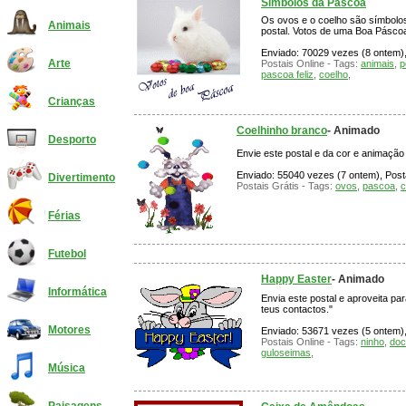
Símbolos da Páscoa
Os ovos e o coelho são símbolos
Animais
postal. Votos de uma Boa Pásco
Enviado: 70029 vezes (8 ontem), 
Arte
Postais Online - Tags:
animais
,
p
pascoa feliz
,
coelho
,
Crianças
Coelhinho branco
- Animado
Desporto
Envie este postal e da cor e animação
Enviado: 55040 vezes (7 ontem), Posta
Divertimento
Postais Grátis - Tags:
ovos
,
pascoa
,
c
Férias
Futebol
Happy Easter
- Animado
Informática
Envia este postal e aproveita p
teus contactos."
Motores
Enviado: 53671 vezes (5 ontem), 
Postais Online - Tags:
ninho
,
doc
guloseimas
,
Música