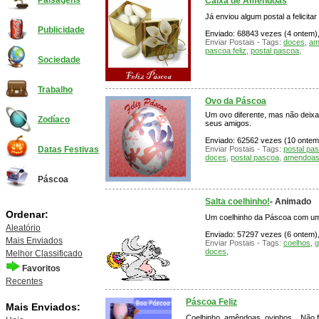
Paisagens
Caixa de Amêndoas
Já enviou algum postal a felicit
Publicidade
Enviado: 68843 vezes (4 ontem), 
Enviar Postais - Tags:
doces
,
am
pascoa feliz
,
postal pascoa
,
Sociedade
Trabalho
Ovo da Páscoa
Um ovo diferente, mas não deixa 
Zodíaco
seus amigos.
Enviado: 62562 vezes (10 ontem)
Enviar Postais - Tags:
postal pas
Datas Festivas
doces
,
postal pascoa
,
amendoa
Páscoa
Salta coelhinho!
- Animado
Ordenar:
Um coelhinho da Páscoa com um c
Aleatório
Enviado: 57297 vezes (6 ontem), 
Mais Enviados
Enviar Postais - Tags:
coelhos
,
g
doces
,
Melhor Classificado
Favoritos
Recentes
Páscoa Feliz
Mais Enviados:
Coelhinho, amêndoas, ovinhos... Não 