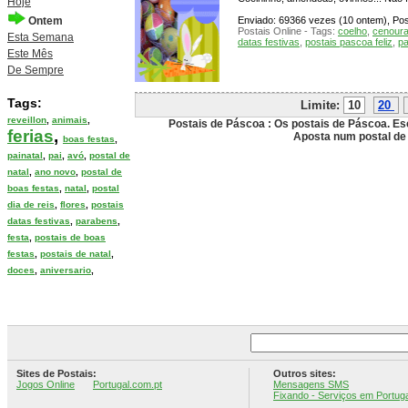
Hoje
Ontem
Enviado: 69366 vezes (10 ontem), Post
Postais Online - Tags:
coelho
,
cenour
Esta Semana
datas festivas
,
postais pascoa feliz
,
p
Este Mês
De Sempre
Tags:
Limite:
10
20
reveillon
,
animais
,
Postais de Páscoa : Os postais de Páscoa. Es
ferias
,
Aposta num postal de
boas festas
,
painatal
,
pai
,
avó
,
postal de
natal
,
ano novo
,
postal de
boas festas
,
natal
,
postal
dia de reis
,
flores
,
postais
datas festivas
,
parabens
,
festa
,
postais de boas
festas
,
postais de natal
,
doces
,
aniversario
,
Sites de Postais:
Outros sites:
Jogos Online
Portugal.com.pt
Mensagens SMS
Fixando - Serviços em Portuga