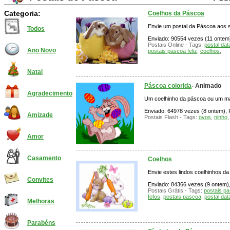
Categoria:
Coelhos da Páscoa
Envie um postal da Páscoa aos 
Todos
Enviado: 90554 vezes (11 ontem),
Postais Online - Tags:
postal dat
Ano Novo
postais pascoa feliz
,
coelhos
,
Natal
Páscoa colorida
- Animado
Agradecimento
Um coelhinho da páscoa ou um mal
Enviado: 64978 vezes (8 ontem), P
Amizade
Postais Flash - Tags:
ovos
,
ninho
Amor
Casamento
Coelhos
Envie estes lindos coelhinhos da
Convites
Enviado: 84366 vezes (9 ontem), 
Postais Grátis - Tags:
postais pa
fofos
,
postais pascoa
,
postal dat
Melhoras
Parabéns