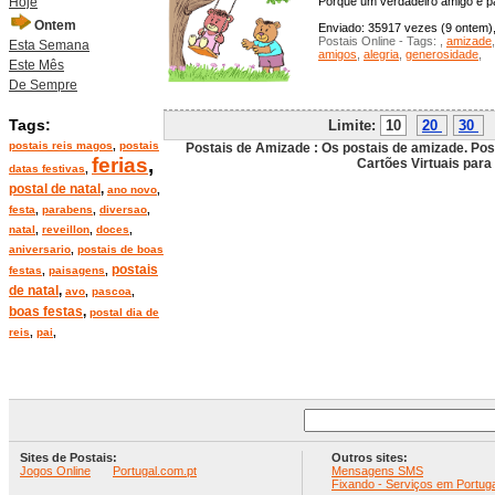
Hoje
Porque um verdadeiro amigo é pa
Ontem
Enviado: 35917 vezes (9 ontem), 
Postais Online - Tags:
,
amizade
Esta Semana
amigos
,
alegria
,
generosidade
,
Este Mês
De Sempre
Tags:
Limite:
10
20
30
postais reis magos
,
postais
Postais de Amizade : Os postais de amizade. Po
ferias
,
Cartões Virtuais para
datas festivas
,
postal de natal
,
ano novo
,
festa
,
parabens
,
diversao
,
natal
,
reveillon
,
doces
,
aniversario
,
postais de boas
postais
festas
,
paisagens
,
de natal
,
avo
,
pascoa
,
boas festas
,
postal dia de
reis
,
pai
,
Sites de Postais:
Outros sites:
Jogos Online
Portugal.com.pt
Mensagens SMS
Fixando - Serviços em Portuga