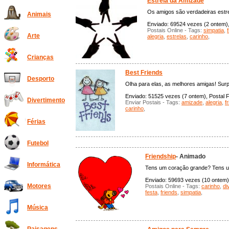
Estrela da Amizade
Os amigos são verdadeiras estre
Animais
Enviado: 69524 vezes (2 ontem), 
Postais Online - Tags:
simpatia
,
Arte
alegria
,
estrelas
,
carinho
,
Crianças
Best Friends
Desporto
Olha para elas, as melhores amigas! Sur
Enviado: 51525 vezes (7 ontem), Postal F
Divertimento
Enviar Postais - Tags:
amizade
,
alegria
,
f
carinho
,
Férias
Futebol
Friendship
- Animado
Informática
Tens um coração grande? Tens um 
Enviado: 59693 vezes (10 ontem),
Motores
Postais Online - Tags:
carinho
,
di
festa
,
friends
,
simpatia
,
Música