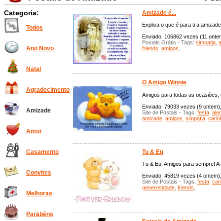
Categoria:
Amizade é...
Explica o que é para ti a amizad
Todos
Enviado: 106862 vezes (11 ontem)
Postais Grátis - Tags:
simpatia
,
a
Ano Novo
friends
,
amigos
,
Natal
O Amigo Winnie
Agradecimento
Amigos para todas as ocasiões, c
Enviado: 79033 vezes (9 ontem), 
Amizade
Site de Postais - Tags:
festa
,
ale
amizade
,
amigos
,
simpatia
,
carin
Amor
Tu & Eu
Casamento
Tu & Eu: Amigos para sempre! A
Convites
Enviado: 45819 vezes (4 ontem), 
Site de Postais - Tags:
festa
,
car
generosidade
,
friends
,
Melhoras
Parabéns