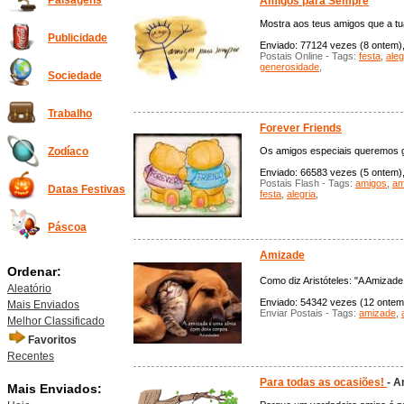
Paisagens
Amigos para Sempre
Mostra aos teus amigos que a t
Publicidade
Enviado: 77124 vezes (8 ontem), 
Postais Online - Tags:
festa
,
aleg
generosidade
,
Sociedade
Trabalho
Forever Friends
Os amigos especiais queremos g
Zodíaco
Enviado: 66583 vezes (5 ontem), 
Postais Flash - Tags:
amigos
,
am
Datas Festivas
festa
,
alegria
,
Páscoa
Amizade
Ordenar:
Como diz Aristóteles: "A Amizad
Aleatório
Enviado: 54342 vezes (12 ontem),
Mais Enviados
Enviar Postais - Tags:
amizade
,
Melhor Classificado
Favoritos
Recentes
Para todas as ocasiões!
- 
Mais Enviados: