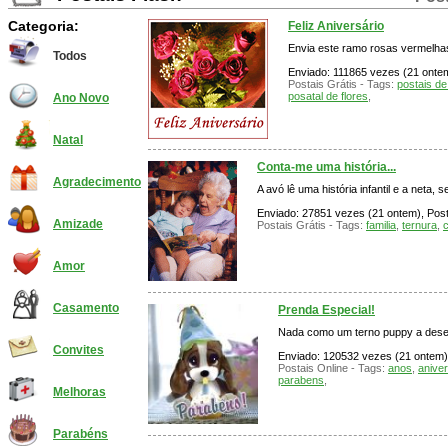
Categoria:
Feliz Aniversário
Envia este ramo rosas vermelhas
Todos
Enviado: 111865 vezes (21 ontem)
Postais Grátis - Tags:
postais de
posatal de flores
,
Ano Novo
Natal
Conta-me uma história...
Agradecimento
A avó lê uma história infantil e a neta,
Enviado: 27851 vezes (21 ontem), Posta
Amizade
Postais Grátis - Tags:
familia
,
ternura
,
c
Amor
Casamento
Prenda Especial!
Nada como um terno puppy a deseja
Convites
Enviado: 120532 vezes (21 ontem),
Postais Online - Tags:
anos
,
aniver
parabens
,
Melhoras
Parabéns