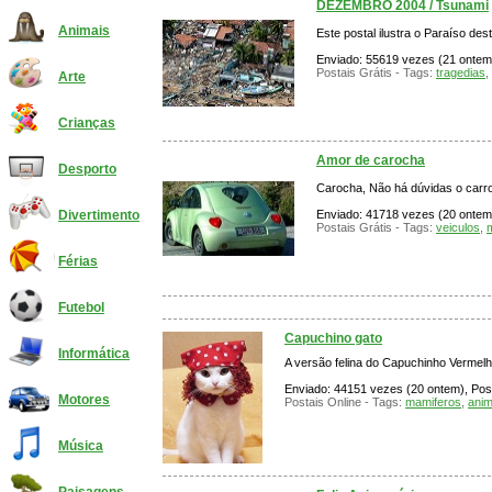
DEZEMBRO 2004 / Tsunami
Animais
Este postal ilustra o Paraíso des
Enviado: 55619 vezes (21 ontem)
Postais Grátis - Tags:
tragedias
,
Arte
Crianças
Amor de carocha
Desporto
Carocha, Não há dúvidas o carro 
Enviado: 41718 vezes (20 ontem),
Divertimento
Postais Grátis - Tags:
veiculos
,
Férias
Futebol
Capuchino gato
Informática
A versão felina do Capuchinho Vermelh
Enviado: 44151 vezes (20 ontem), Post
Motores
Postais Online - Tags:
mamiferos
,
anim
Música