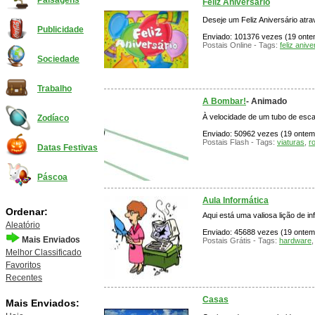
Paisagens
Feliz Aniversário
Deseje um Feliz Aniversário atrav
Publicidade
Enviado: 101376 vezes (19 ontem
Postais Online - Tags:
feliz anive
Sociedade
Trabalho
A Bombar!
- Animado
À velocidade de um tubo de es
Zodíaco
Enviado: 50962 vezes (19 ontem),
Postais Flash - Tags:
viaturas
,
r
Datas Festivas
Páscoa
Aula Informática
Ordenar:
Aqui está uma valiosa lição de i
Aleatório
Enviado: 45688 vezes (19 ontem)
Mais Enviados
Postais Grátis - Tags:
hardware
Melhor Classificado
Favoritos
Recentes
Casas
Mais Enviados: