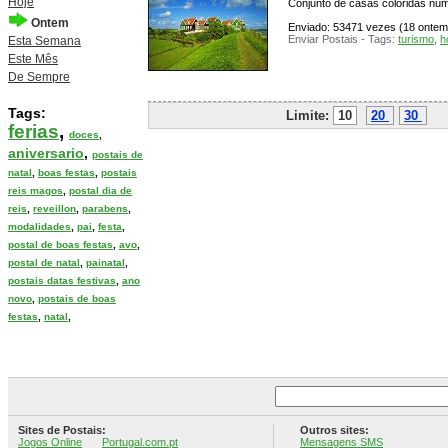
Hoje
Conjunto de casas coloridas num
Ontem
Enviado: 53471 vezes (18 ontem),
Enviar Postais - Tags:
turismo
,
h
Esta Semana
Este Mês
De Sempre
Tags:
Limite:
10
20
30
P
ferias
,
doces
,
aniversario
,
postais de
natal
,
boas festas
,
postais
reis magos
,
postal dia de
reis
,
reveillon
,
parabens
,
modalidades
,
pai
,
festa
,
postal de boas festas
,
avo
,
postal de natal
,
painatal
,
postais datas festivas
,
ano
novo
,
postais de boas
festas
,
natal
,
Sites de Postais:
Outros sites:
Jogos Online
Portugal.com.pt
Mensagens SMS