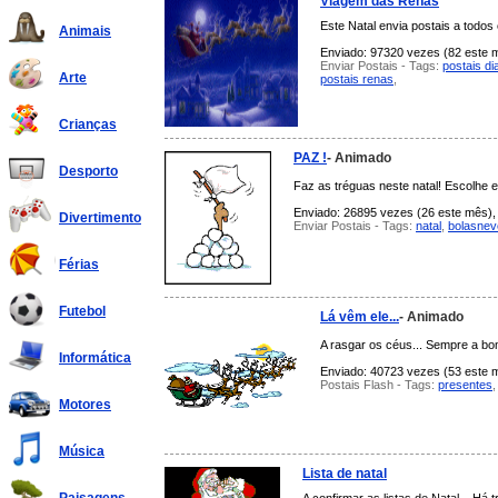
Viagem das Renas
Este Natal envia postais a todos
Animais
Enviado: 97320 vezes (82 este m
Enviar Postais - Tags:
postais di
Arte
postais renas
,
Crianças
PAZ !
- Animado
Desporto
Faz as tréguas neste natal! Escolhe e
Enviado: 26895 vezes (26 este mês), 
Divertimento
Enviar Postais - Tags:
natal
,
bolasnev
Férias
Futebol
Lá vêm ele...
- Animado
A rasgar os céus... Sempre a bom
Informática
Enviado: 40723 vezes (53 este m
Postais Flash - Tags:
presentes
Motores
Música
Lista de natal