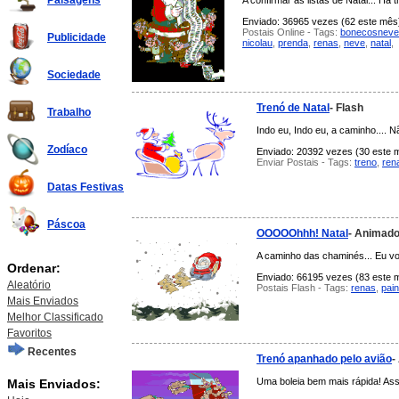
Paisagens
A confirmar as listas de Natal... H
Enviado: 36965 vezes (62 este mês),
Postais Online - Tags:
bonecosneve
Publicidade
nicolau
,
prenda
,
renas
,
neve
,
natal
,
Sociedade
Trenó de Natal
- Flash
Trabalho
Indo eu, Indo eu, a caminho.... 
Zodíaco
Enviado: 20392 vezes (30 este mê
Enviar Postais - Tags:
treno
,
ren
Datas Festivas
Páscoa
OOOOOhhh! Natal
- Animad
A caminho das chaminés... Eu vo
Ordenar:
Enviado: 66195 vezes (83 este mê
Aleatório
Postais Flash - Tags:
renas
,
pain
Mais Enviados
Melhor Classificado
Favoritos
Recentes
Trenó apanhado pelo avião
-
Uma boleia bem mais rápida! Ass
Mais Enviados: