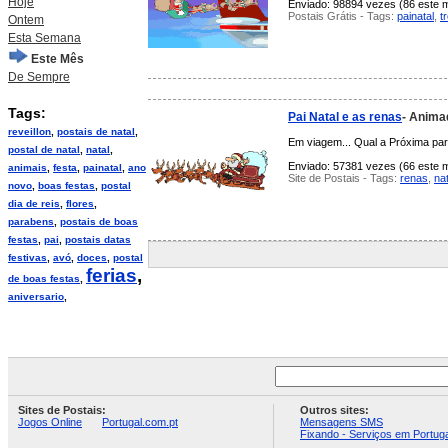
Hoje
Enviado: 98894 vezes (86 este m
Postais Grátis - Tags:
painatal
,
t
Ontem
Esta Semana
Este Mês
De Sempre
Tags:
Pai Natal e as renas
- Anima
reveillon
,
postais de natal
,
Em viagem... Qual a Próxima pa
postal de natal
,
natal
,
Enviado: 57381 vezes (66 este m
animais
,
festa
,
painatal
,
ano
Site de Postais - Tags:
renas
,
nat
novo
,
boas festas
,
postal
dia de reis
,
flores
,
parabens
,
postais de boas
festas
,
pai
,
postais datas
festivas
,
avó
,
doces
,
postal
ferias
,
de boas festas
,
aniversario
,
Sites de Postais:
Outros sites:
Jogos Online
Portugal.com.pt
Mensagens SMS
Fixando - Serviços em Portuga