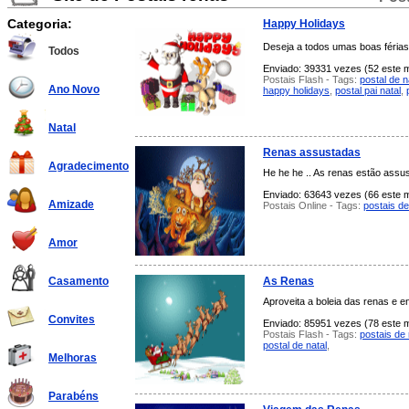
Categoria:
Happy Holidays
Deseja a todos umas boas férias
Todos
Enviado: 39331 vezes (52 este m
Postais Flash - Tags:
postal de n
Ano Novo
happy holidays
,
postal pai natal
,
Natal
Renas assustadas
Agradecimento
He he he .. As renas estão assu
Enviado: 63643 vezes (66 este mê
Amizade
Postais Online - Tags:
postais d
Amor
As Renas
Casamento
Aproveita a boleia das renas e en
Convites
Enviado: 85951 vezes (78 este mê
Postais Flash - Tags:
postais de
postal de natal
,
Melhoras
Parabéns