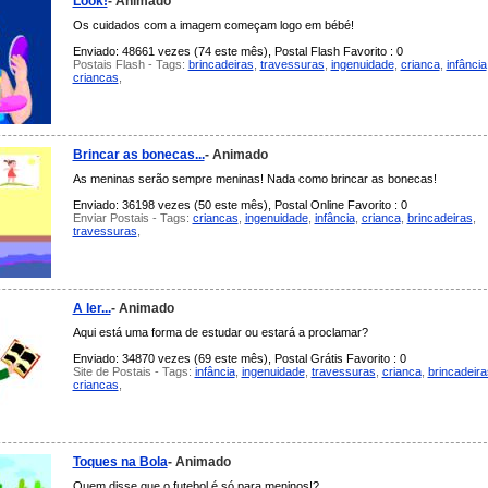
Look!
- Animado
Os cuidados com a imagem começam logo em bébé!
Enviado: 48661 vezes (74 este mês), Postal Flash Favorito : 0
Postais Flash - Tags:
brincadeiras
,
travessuras
,
ingenuidade
,
crianca
,
infância
criancas
,
Brincar as bonecas...
- Animado
As meninas serão sempre meninas! Nada como brincar as bonecas!
Enviado: 36198 vezes (50 este mês), Postal Online Favorito : 0
Enviar Postais - Tags:
criancas
,
ingenuidade
,
infância
,
crianca
,
brincadeiras
,
travessuras
,
A ler...
- Animado
Aqui está uma forma de estudar ou estará a proclamar?
Enviado: 34870 vezes (69 este mês), Postal Grátis Favorito : 0
Site de Postais - Tags:
infância
,
ingenuidade
,
travessuras
,
crianca
,
brincadeira
criancas
,
Toques na Bola
- Animado
Quem disse que o futebol é só para meninos!?