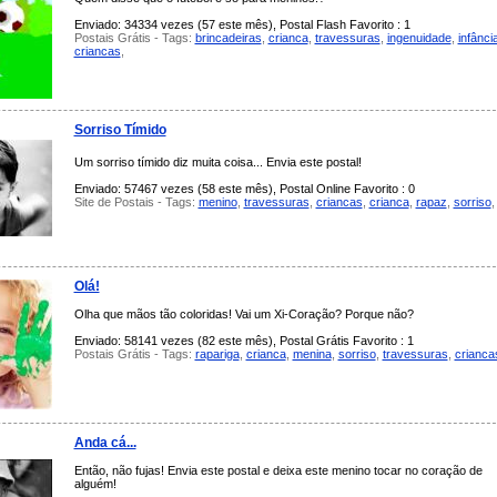
Enviado: 34334 vezes (57 este mês), Postal Flash Favorito : 1
Postais Grátis - Tags:
brincadeiras
,
crianca
,
travessuras
,
ingenuidade
,
infânci
criancas
,
Sorriso Tímido
Um sorriso tímido diz muita coisa... Envia este postal!
Enviado: 57467 vezes (58 este mês), Postal Online Favorito : 0
Site de Postais - Tags:
menino
,
travessuras
,
criancas
,
crianca
,
rapaz
,
sorriso
,
Olá!
Olha que mãos tão coloridas! Vai um Xi-Coração? Porque não?
Enviado: 58141 vezes (82 este mês), Postal Grátis Favorito : 1
Postais Grátis - Tags:
rapariga
,
crianca
,
menina
,
sorriso
,
travessuras
,
crianca
Anda cá...
Então, não fujas! Envia este postal e deixa este menino tocar no coração de
alguém!