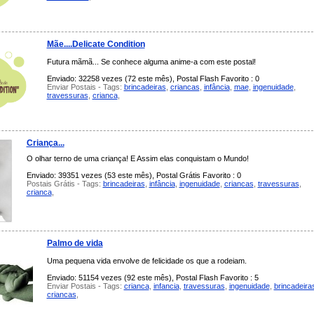
Mãe....Delicate Condition
Futura mãmã... Se conhece alguma anime-a com este postal!
Enviado: 32258 vezes (72 este mês), Postal Flash Favorito : 0
Enviar Postais - Tags:
brincadeiras
,
criancas
,
infância
,
mae
,
ingenuidade
,
travessuras
,
crianca
,
Criança...
O olhar terno de uma criança! E Assim elas conquistam o Mundo!
Enviado: 39351 vezes (53 este mês), Postal Grátis Favorito : 0
Postais Grátis - Tags:
brincadeiras
,
infância
,
ingenuidade
,
criancas
,
travessuras
,
crianca
,
Palmo de vida
Uma pequena vida envolve de felicidade os que a rodeiam.
Enviado: 51154 vezes (92 este mês), Postal Flash Favorito : 5
Enviar Postais - Tags:
crianca
,
infancia
,
travessuras
,
ingenuidade
,
brincadeira
criancas
,