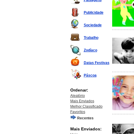
Paisagens
Publicidade
Sociedade
Trabalho
Zodíaco
Datas Festivas
Páscoa
Ordenar:
Aleatório
Mais Enviados
Melhor Classificado
Favoritos
Recentes
Mais Enviados: