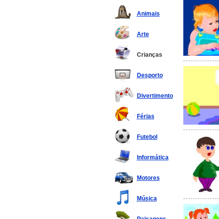
Animais
Arte
Crianças
Desporto
Divertimento
Férias
Futebol
Informática
Motores
Música