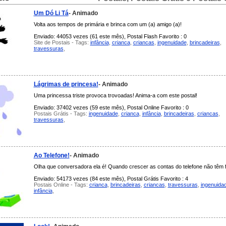
Um Dó Li Tá
- Animado
Volta aos tempos de primária e brinca com um (a) amigo (a)!
Enviado: 44053 vezes (61 este mês), Postal Flash Favorito : 0
Site de Postais - Tags:
infância
,
crianca
,
criancas
,
ingenuidade
,
brincadeiras
,
travessuras
,
Lágrimas de princesa!
- Animado
Uma princessa triste provoca trovoadas! Anima-a com este postal!
Enviado: 37402 vezes (59 este mês), Postal Online Favorito : 0
Postais Grátis - Tags:
ingenuidade
,
crianca
,
infância
,
brincadeiras
,
criancas
,
travessuras
,
Ao Telefone!
- Animado
Olha que conversadora ela é! Quando crescer as contas do telefone não têm f
Enviado: 54173 vezes (84 este mês), Postal Grátis Favorito : 4
Postais Online - Tags:
crianca
,
brincadeiras
,
criancas
,
travessuras
,
ingenuida
infância
,