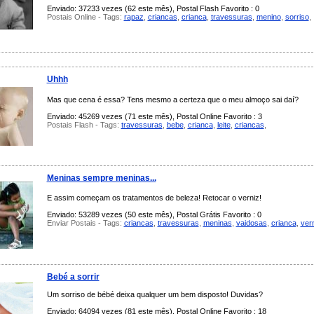
Enviado: 37233 vezes (62 este mês), Postal Flash Favorito : 0
Postais Online - Tags:
rapaz
,
criancas
,
crianca
,
travessuras
,
menino
,
sorriso
,
Uhhh
Mas que cena é essa? Tens mesmo a certeza que o meu almoço sai daí?
Enviado: 45269 vezes (71 este mês), Postal Online Favorito : 3
Postais Flash - Tags:
travessuras
,
bebe
,
crianca
,
leite
,
criancas
,
Meninas sempre meninas...
E assim começam os tratamentos de beleza! Retocar o verniz!
Enviado: 53289 vezes (50 este mês), Postal Grátis Favorito : 0
Enviar Postais - Tags:
criancas
,
travessuras
,
meninas
,
vaidosas
,
crianca
,
ver
Bebé a sorrir
Um sorriso de bébé deixa qualquer um bem disposto! Duvidas?
Enviado: 64094 vezes (81 este mês), Postal Online Favorito : 18