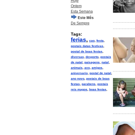
Hoje
Ontem
Esta Semana
Este Mês
De Sempre
Tags:
ferias
,
cao
,
festa
,
postais datas festivas
,
postal de boas festas
,
diversao
,
desporto
,
postais
de natal
,
paisagens
,
natal
,
animais
,
avo
,
amigos
,
aniversario
,
postal de natal
,
ano novo
,
postais de boas
festas
,
parabens
,
postais
reis magos
,
boas festas
,