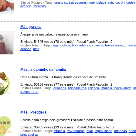
Site de Postais - Tags:
criancas
,
travessuras
,
ingenuidade
,
crianca
,
brincadeir
infância
,
meninas
,
Mãe grávida
À espera de um bébé... à espera de um mano!
Enviado: 54645 vezes (70 este mês), Postal Flash Favorito : 2
Postais Flash - Tags:
ingenuidade
,
brincadeiras
,
infância
,
travessuras
,
crianca
crianca
,
mae
,
Mãe...a caminho da família
Uma Futura mãmã... A tranquilidade da espera de um bébé!
Enviado: 53136 vezes (77 este mês), Postal Flash Favorito : 2
Postais Grátis - Tags:
criancas
,
brincadeiras
,
crianca
,
infância
,
ingenuidade
,
m
travessuras
,
Mãe...Preggers
Felicita a tua amiga pela gravidez! Escolhe e passa este postal!
Enviado: 30935 vezes (33 este mês), Postal Online Favorito : 0
Postais Online - Tags:
infância
,
travessuras
,
mae
,
ingenuidade
,
criancas
,
cria
brincadeiras
,