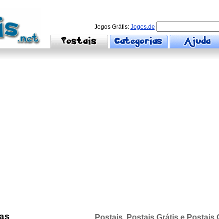
Jogos Grátis:
Jogos.de
ças
Postais, Postais Grátis e Postais 