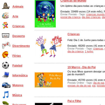
Crianças do Mundo
Um óptimo dia para todas as crianças d
Animais
Enviado: 33489 vezes (14 este mês), Po
Enviar Postais - Tags:
criancas mundo
Arte
postal dia crianca
,
dia das criancas
,
di
Crianças
Crianças
Desporto
Feliz Dia 1 de Junho para todas 
Enviado: 48265 vezes (41 este m
Divertimento
Enviar Postais - Tags:
criancas
,
dia da crianca
,
1 junho
,
Férias
Futebol
19 Março - Dia do Pai
Os teus filhos querem desejar um
pai do mundo!!!
Informática
Enviado: 45705 vezes (41 este mê
Postais Online - Tags:
dia do pai
Motores
postais do dia do pai
,
pai
,
postais
Música
Pai e Filho