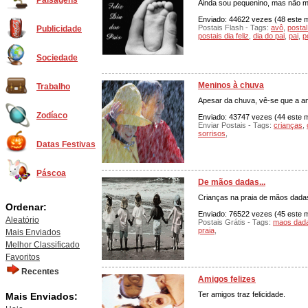
Paisagens
Ainda sou pequenino, mas não me
Enviado: 44622 vezes (48 este m
Postais Flash - Tags:
avô
,
postal
Publicidade
postais dia feliz
,
dia do pai
,
pai
,
p
Sociedade
Meninos à chuva
Trabalho
Apesar da chuva, vê-se que a am
Zodíaco
Enviado: 43747 vezes (44 este mê
Enviar Postais - Tags:
crianças
,
sorrisos
,
Datas Festivas
Páscoa
De mãos dadas...
Crianças na praia de mãos dada
Ordenar:
Enviado: 76522 vezes (45 este m
Aleatório
Postais Grátis - Tags:
maos dad
praia
,
Mais Enviados
Melhor Classificado
Favoritos
Recentes
Amigos felizes
Ter amigos traz felicidade.
Mais Enviados: