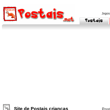
Jogos
Site de Postais criancas
Post