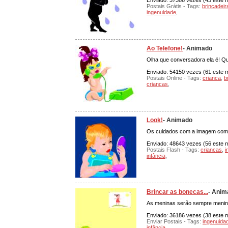
Enviado: 37386 vezes (43 este mê
Postais Grátis - Tags:
brincadeir
ingenuidade
,
Ao Telefone!
- Animado
Olha que conversadora ela é! Qu
Enviado: 54150 vezes (61 este mê
Postais Online - Tags:
crianca
,
b
criancas
,
Look!
- Animado
Os cuidados com a imagem com
Enviado: 48643 vezes (56 este m
Postais Flash - Tags:
criancas
,
i
infância
,
Brincar as bonecas...
- Anim
As meninas serão sempre menin
Enviado: 36186 vezes (38 este mê
Enviar Postais - Tags:
ingenuida
infância
,