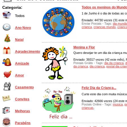
Categoria:
Todos os meninos do Mund
1 de Junho é o dia de todas as c
Todos
Enviado: 44730 vezes (31 este mê
Enviar Postais - Tags:
dia mundia
crianca
,
criancas mundo
,
crianc
Ano Novo
Natal
Menina e Flor
Agradecimento
Quero desejar-te um dia da criança muit
Enviado: 39317 vezes (42 este mês), P
Postais Grátis - Tags:
dia da crianca
,
d
Amizade
da crianca
,
dia crianca
,
postal dia cria
Amor
Casamento
Feliz Dia da Criança...
Curte este dia com muita música.
Convites
Enviado: 42666 vezes (24 este mê
Postais Online - Tags:
musica
,
p
criancas
,
Melhoras
Parabéns