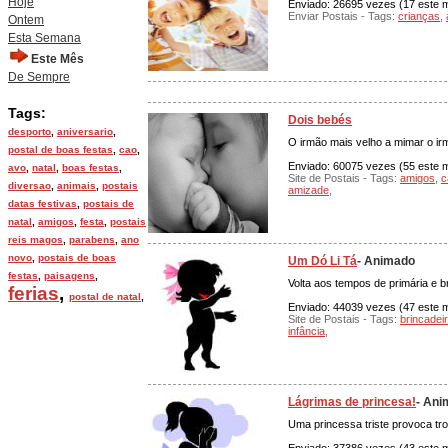
Hoje
Enviado: 26695 vezes (17 este m
Enviar Postais - Tags:
crianças
,
Ontem
Esta Semana
Este Mês
De Sempre
Tags:
Dois bebés
desporto
,
aniversario
,
O irmão mais velho a mimar o ir
postal de boas festas
,
cao
,
Enviado: 60075 vezes (55 este mê
avo
,
natal
,
boas festas
,
Site de Postais - Tags:
amigos
,
c
diversao
,
animais
,
postais
amizade
,
datas festivas
,
postais de
natal
,
amigos
,
festa
,
postais
reis magos
,
parabens
,
ano
novo
,
postais de boas
Um Dó Li Tá
- Animado
festas
,
paisagens
,
Volta aos tempos de primária e b
ferias
,
postal de natal
,
Enviado: 44039 vezes (47 este m
Site de Postais - Tags:
brincadei
infância
,
Lágrimas de princesa!
- An
Uma princessa triste provoca tr