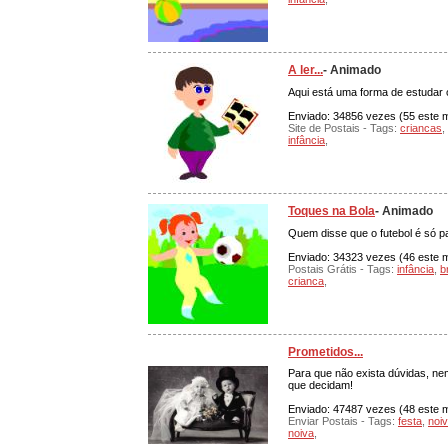
A ler...
- Animado
Aqui está uma forma de estudar 
Enviado: 34856 vezes (55 este mê
Site de Postais - Tags:
criancas
,
infância
,
Toques na Bola
- Animado
Quem disse que o futebol é só p
Enviado: 34323 vezes (46 este m
Postais Grátis - Tags:
infância
,
b
crianca
,
Prometidos...
Para que não exista dúvidas, nem
que decidam!
Enviado: 47487 vezes (48 este mê
Enviar Postais - Tags:
festa
,
noi
noiva
,