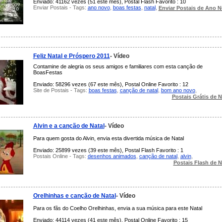
Enviado: 41162 vezes (51 este mês), Postal Flash Favorito : 10
Enviar Postais - Tags:
ano novo
,
boas festas
,
natal
,
Enviar Postais de Ano 
Feliz Natal e Próspero 2011
- Vídeo
Contamine de alegria os seus amigos e familiares com esta canção de
BoasFestas
Enviado: 58296 vezes (67 este mês), Postal Online Favorito : 12
Site de Postais - Tags:
boas festas
,
canção de natal
,
bom ano novo
,
Postais Grátis de N
Alvin e a canção de Natal
- Vídeo
Para quem gosta do Alvin, envia esta divertida música de Natal
Enviado: 25899 vezes (39 este mês), Postal Flash Favorito : 1
Postais Online - Tags:
desenhos animados
,
canção de natal
,
alvin
,
Postais Flash de N
Orelhinhas e canção de Natal
- Vídeo
Para os fãs do Coelho Orelhinhas, envia a sua música para este Natal
Enviado: 44114 vezes (41 este mês), Postal Online Favorito : 15