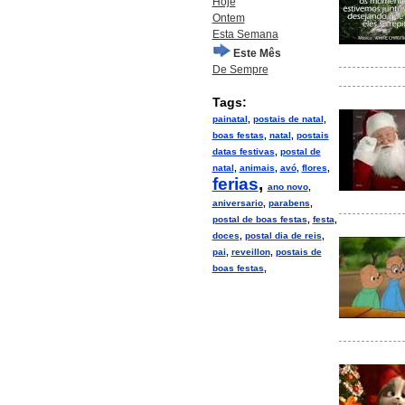
Hoje
Ontem
Esta Semana
Este Mês
De Sempre
Tags:
painatal
,
postais de natal
,
boas festas
,
natal
,
postais
datas festivas
,
postal de
natal
,
animais
,
avó
,
flores
,
ferias
,
ano novo
,
aniversario
,
parabens
,
postal de boas festas
,
festa
,
doces
,
postal dia de reis
,
pai
,
reveillon
,
postais de
boas festas
,