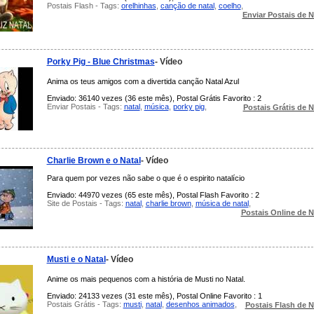
Postais Flash - Tags:
orelhinhas
,
canção de natal
,
coelho
,
Enviar Postais de N
Porky Pig - Blue Christmas
- Vídeo
Anima os teus amigos com a divertida canção Natal Azul
Enviado: 36140 vezes (36 este mês), Postal Grátis Favorito : 2
Enviar Postais - Tags:
natal
,
música
,
porky pig
,
Postais Grátis de N
Charlie Brown e o Natal
- Vídeo
Para quem por vezes não sabe o que é o espirito natalício
Enviado: 44970 vezes (65 este mês), Postal Flash Favorito : 2
Site de Postais - Tags:
natal
,
charlie brown
,
música de natal
,
Postais Online de N
Musti e o Natal
- Vídeo
Anime os mais pequenos com a história de Musti no Natal.
Enviado: 24133 vezes (31 este mês), Postal Online Favorito : 1
Postais Grátis - Tags:
musti
,
natal
,
desenhos animados
,
Postais Flash de N