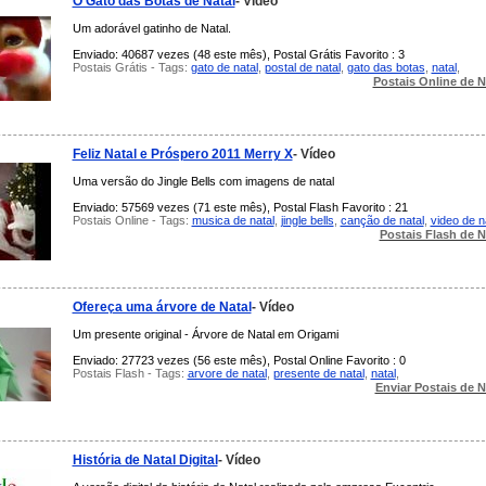
O Gato das Botas de Natal
- Vídeo
Um adorável gatinho de Natal.
Enviado: 40687 vezes (48 este mês), Postal Grátis Favorito : 3
Postais Grátis - Tags:
gato de natal
,
postal de natal
,
gato das botas
,
natal
,
Postais Online de N
Feliz Natal e Próspero 2011 Merry X
- Vídeo
Uma versão do Jingle Bells com imagens de natal
Enviado: 57569 vezes (71 este mês), Postal Flash Favorito : 21
Postais Online - Tags:
musica de natal
,
jingle bells
,
canção de natal
,
video de n
Postais Flash de N
Ofereça uma árvore de Natal
- Vídeo
Um presente original - Árvore de Natal em Origami
Enviado: 27723 vezes (56 este mês), Postal Online Favorito : 0
Postais Flash - Tags:
arvore de natal
,
presente de natal
,
natal
,
Enviar Postais de N
História de Natal Digital
- Vídeo