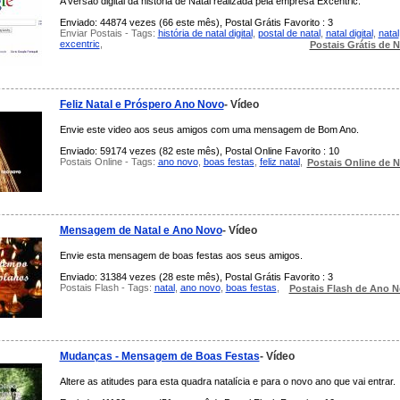
A versão digital da história de Natal realizada pela empresa Excentric.
Enviado: 44874 vezes (66 este mês), Postal Grátis Favorito : 3
Enviar Postais - Tags:
história de natal digital
,
postal de natal
,
natal digital
,
natal
excentric
,
Postais Grátis de N
Feliz Natal e Próspero Ano Novo
- Vídeo
Envie este video aos seus amigos com uma mensagem de Bom Ano.
Enviado: 59174 vezes (82 este mês), Postal Online Favorito : 10
Postais Online - Tags:
ano novo
,
boas festas
,
feliz natal
,
Postais Online de N
Mensagem de Natal e Ano Novo
- Vídeo
Envie esta mensagem de boas festas aos seus amigos.
Enviado: 31384 vezes (28 este mês), Postal Grátis Favorito : 3
Postais Flash - Tags:
natal
,
ano novo
,
boas festas
,
Postais Flash de Ano 
Mudanças - Mensagem de Boas Festas
- Vídeo
Altere as atitudes para esta quadra natalícia e para o novo ano que vai entrar.