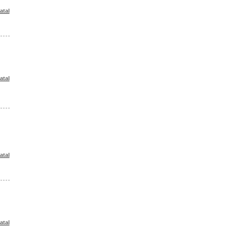
atal
atal
atal
atal