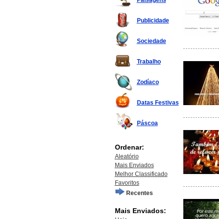
Paisagens
Publicidade
Sociedade
Trabalho
Zodíaco
Datas Festivas
Páscoa
Ordenar:
Aleatório
Mais Enviados
Melhor Classificado
Favoritos
Recentes
Mais Enviados: