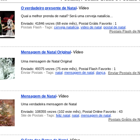
O verdadeiro presente de Natal
- Vídeo
Qual a melhor prenda de natal? Será uma cerveja natalícia…
Enviado: 41846 vezes (68 este mês), Postal Grátis Favorito : 1
Postais Flash - Tags:
cerveja natalícia
,
video de natal
,
postal de natal
,
Postais Flash de N
Mensagem de Natal Original
- Vídeo
Uma mensagem de Natal Original
Enviado: 49375 vezes (75 este mês), Postal Flash Favorito : 1
Enviar Postais - Tags:
natal
,
mensagem de natal
,
dança
,
Enviar Postais de N
Mensagem de Natal
- Vídeo
Uma verdadeira mensagem de Natal
Enviado: 108355 vezes (102 este mês), Postal Online Favorito : 43
Site de Postais - Tags:
feliz natal
,
natal
,
mensagem de natal
,
Postais Grátis de N