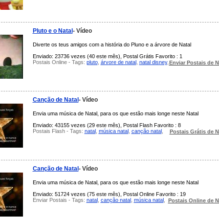
Pluto e o Natal
- Vídeo
Diverte os teus amigos com a história do Pluno e a árvore de Natal
Enviado: 23736 vezes (40 este mês), Postal Grátis Favorito : 1
Postais Online - Tags:
pluto
,
árvore de natal
,
natal disney
,
Enviar Postais de N
Canção de Natal
- Vídeo
Envia uma música de Natal, para os que estão mais longe neste Natal
Enviado: 43155 vezes (29 este mês), Postal Flash Favorito : 8
Postais Flash - Tags:
natal
,
música natal
,
canção natal
,
Postais Grátis de N
Canção de Natal
- Vídeo
Envia uma música de Natal, para os que estão mais longe neste Natal
Enviado: 51724 vezes (75 este mês), Postal Online Favorito : 19
Enviar Postais - Tags:
natal
,
canção natal
,
música natal
,
Postais Online de N