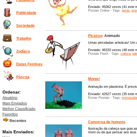
Paisagens
Enviado: 45062 vezes (41 este m
Postais Online - Tags:
genio
,
pre
Publicidade
Sociedade
Picasso
- Animado
Trabalho
Umas pinceladas artisticas! Um 
Enviado: 46333 vezes (48 este mê
Zodíaco
Postais Flash - Tags:
cultura
,
tal
Datas Festivas
Páscoa
Monte!
Animação em plasticina. É precis
Ordenar:
Enviado: 42627 vezes (35 este mê
Aleatório
Enviar Postais - Tags:
preciosid
Mais Enviados
Melhor Classificado
Favoritos
Recentes
Conversa de homens
Ilustração da cabeça que guia 
Mais Enviados:
rirem ou dà que pensar aos teus