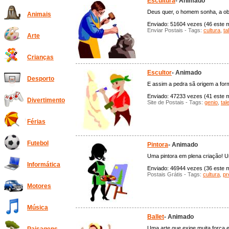
Escultura
- Animado
Deus quer, o homem sonha, a ob
Animais
Enviado: 51604 vezes (46 este m
Enviar Postais - Tags:
cultura
,
ta
Arte
Crianças
Escultor
- Animado
Desporto
E assim a pedra sã origem a form
Enviado: 47233 vezes (41 este mê
Divertimento
Site de Postais - Tags:
genio
,
tal
Férias
Futebol
Pintora
- Animado
Uma pintora em plena criação! Um
Informática
Enviado: 46944 vezes (36 este mê
Postais Grátis - Tags:
cultura
,
pr
Motores
Música
Ballet
- Animado
Uma arte que exige muita força e 