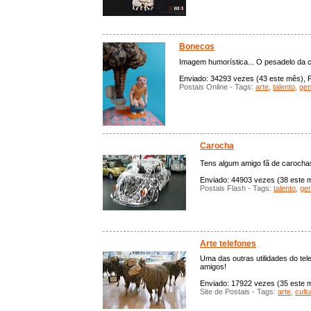
Bonecos
Imagem humorística... O pesadelo da 
Enviado: 34293 vezes (43 este mês), P
Postais Online - Tags:
arte
,
talento
,
gen
Carocha
Tens algum amigo fã de carochas
Enviado: 44903 vezes (38 este mê
Postais Flash - Tags:
talento
,
gen
Arte telefones
Uma das outras utilidades do tele
amigos!
Enviado: 17922 vezes (35 este mê
Site de Postais - Tags:
arte
,
cult