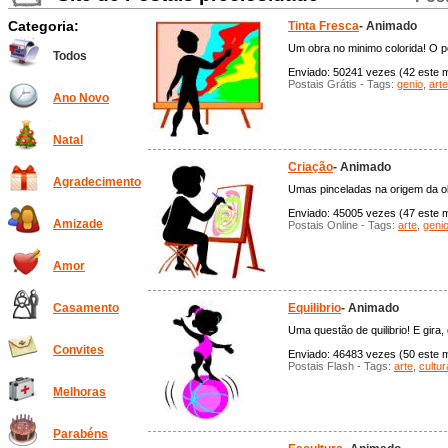
Categoria:
Tinta Fresca
- Animado
Um obra no minimo colorida! O pos
Todos
Enviado: 50241 vezes (42 este m
Postais Grátis - Tags:
genio
,
arte
Ano Novo
Natal
Criação
- Animado
Agradecimento
Umas pinceladas na origem da obr
Enviado: 45005 vezes (47 este mê
Amizade
Postais Online - Tags:
arte
,
geni
Amor
Equilibrio
- Animado
Casamento
Uma questão de quilibrio! E gira,
Convites
Enviado: 46483 vezes (50 este mê
Postais Flash - Tags:
arte
,
cultur
Melhoras
Parabéns