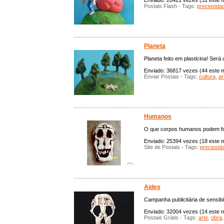
Enviado: 20421 vezes (31 este mê
Postais Flash - Tags:
preciosida
Planeta
Planeta feito em plasticina! Será 
Enviado: 36817 vezes (44 este m
Enviar Postais - Tags:
cultura
,
ar
Humanos
O que corpos humanos podem for
Enviado: 25394 vezes (18 este mê
Site de Postais - Tags:
preciosid
Aides
Campanha publicitária de sensibi
Enviado: 32004 vezes (14 este mê
Postais Grátis - Tags:
arte
,
obra