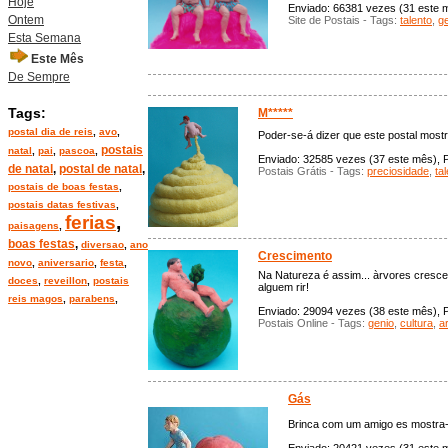
Hoje
Enviado: 66381 vezes (31 este mê
Ontem
Site de Postais - Tags:
talento
,
g
Esta Semana
Este Mês
De Sempre
Tags:
M*****
postal dia de reis
,
avo
,
Poder-se-á dizer que este postal mos
postais
natal
,
pai
,
pascoa
,
Enviado: 32585 vezes (37 este mês), P
de natal
,
postal de natal
,
Postais Grátis - Tags:
preciosidade
,
ta
postais de boas festas
,
postais datas festivas
,
ferias
,
paisagens
,
boas festas
,
diversao
,
ano
Crescimento
novo
,
aniversario
,
festa
,
Na Natureza é assim... àrvores crescem
doces
,
reveillon
,
postais
alguem rir!
reis magos
,
parabens
,
Enviado: 29094 vezes (38 este mês), Po
Postais Online - Tags:
genio
,
cultura
,
a
Gás
Brinca com um amigo es mostra-l