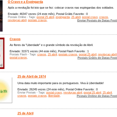
O Cravo e a Espingarda
Após a revolução foi isto que se fez: colocar cravos nas espingardas dos soldados.
Enviado: 46347 vezes (24 este mês), Postal Grátis Favorito : 0
Postais Online - Tags:
postal 25 abril
,
espingarda
,
25 abril
,
postal cravo
,
cravos
,
revoluçao abril
,
postais cravos
,
Enviar Postais de Datas Fest
Cravos
As flores da "Liberdade" e o grande símbolo da revolução de Abril.
Enviado: 31571 vezes (44 este mês), Postal Flash Favorito : 1
Postais Flash - Tags:
cravos
,
25 abril
,
postais cravos
,
postal 25 abril
,
revoluçao abril
postal cravos
,
Postais Grátis de Datas Fest
25 de Abril de 1974
Uma data muito importante para os portugueses. Viva à Liberdadde!
Enviado: 26245 vezes (24 este mês), Postal Online Favorito : 0
Enviar Postais - Tags:
postal cravo
,
revoluçao abril
,
postal 25 abril
,
25 abril
,
cravos
,
postais cravos
,
liberdade
,
Postais Online de Datas Fest
25 de Abril