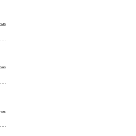
ivas
,
ivas
ivas