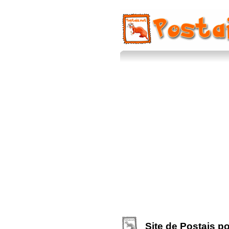
Site de Postais po