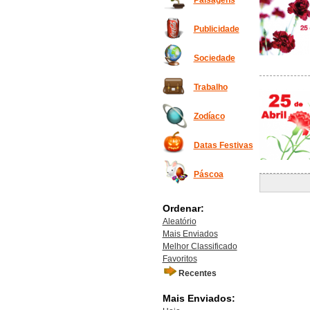
Paisagens
Publicidade
Sociedade
Trabalho
Zodíaco
Datas Festivas
Páscoa
Ordenar:
Aleatório
Mais Enviados
Melhor Classificado
Favoritos
Recentes
Mais Enviados: