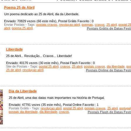
Poema 25 de Abril
Um poema dedicado ao 25 de Abril, dia da Liberdade.
Enviado: 70829 vezes (66 este mês), Postal Grátis Favorito : 0
Enviar Postais - Tags:
postais cravos
,
revoluçao abril
,
poemas
,
cravos
,
25 abril
,
postal 2
abril
,
poema 25 abril
,
Postais Grátis de Datas Fest
Liberdade
25 de Abril... Revolução... Cravos... Liberdade!
Enviado: 40176 vezes (30 este mês), Postal Flash Favorito : 0
Site de Postais - Tags:
postal 25 abril
,
cravos
,
25 abril
,
postais cravos
,
dia liberdade
,
pos
25 de abril
,
revoluçao abril
,
Postais Online de Datas Fest
Dia da Liberdade
25 de Abril, uma das datas mais importantes na história de Portugal.
Enviado: 47791 vezes (35 este mês), Postal Online Favorito : 1
Postais Grátis - Tags:
revoluçao abril
,
postal 25 abril
,
postais cravos
,
25 abril
,
portugal
postais dia liberdade
,
dia liberdade
,
cravos
,
Postais Flash de Datas Fest