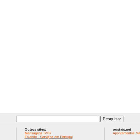
Outros sites:
postais.net
Mensagens SMS
Apontamentos Ma
Fixando - Serviços em Portugal