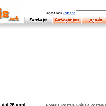
Jogos Grátis:
Jogos.de
stal 25 abril
Postais, Postais Grátis e Postais 