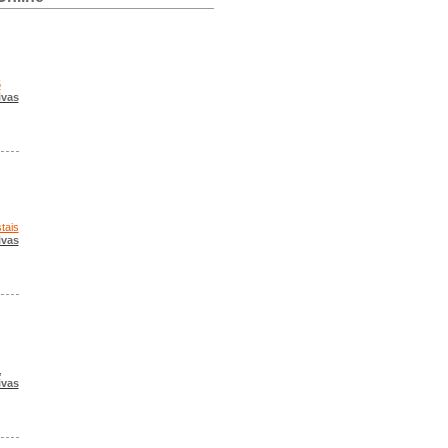
5
ivas
tais
ivas
,
ivas