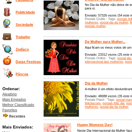
Paisagens
No Dia da Mulher não deixe de e
para si.
Publicidade
Enviado: 57326 vezes (54 este mê
Postais Grátis - Tags:
postais fel
mulheres
,
postal dia da mulher
,
f
Sociedade
postais mulher
,
Trabalho
De Mulher para Mulher...
Aqui ficam os meus votos de um 
Zodíaco
Enviado: 23312 vezes (25 este m
Postais Online - Tags:
postal dia
internacional das mulheres
,
post
Datas Festivas
Páscoa
Dia da Mulher
Ordenar:
A mulher é um efeito deslumbrant
Aleatório
Enviado: 48088 vezes (35 este mê
Mais Enviados
Postais Flash - Tags:
postal mar
felicitacoes
,
postais feliz dia
,
post
Melhor Classificado
mulheres
,
postal dia da mulher
,
Favoritos
Recentes
Happy Womens Day!
Mais Enviados:
Neste Dia Internacional da Mulher faço