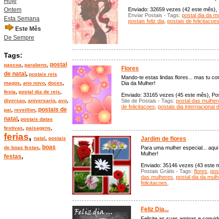
Hoje
Ontem
Enviado: 32659 vezes (42 este mês), P
Enviar Postais - Tags:
postal dia da m
Esta Semana
postais feliz dia
,
postais de felicitacoe
Este Mês
De Sempre
Tags:
postal
pascoa
,
parabens
,
Flores
de natal
,
postais reis
Mando-te estas lindas flores... mas tu c
magos
,
ano novo
,
doces
,
Dia da Mulher!
festa
,
postal dia de reis
,
Enviado: 33165 vezes (45 este mês), Pos
diversao
,
aniversario
,
avo
,
Site de Postais - Tags:
postal das mulher
de felicitacoes
,
postais dia internacional
postais de
pai
,
reveillon
,
natal
,
postais datas
festivas
,
paisagens
,
ferias
,
natal
,
postais
Jardim de flores
boas
de boas festas
,
Para uma mulher especial... aqui 
Mulher!
festas
,
Enviado: 35146 vezes (43 este mê
Postais Grátis - Tags:
flores
,
pos
das mulheres
,
postal dia da mulh
felicitacoes
,
Feliz Dia...
Felicite as suas amigas e convi