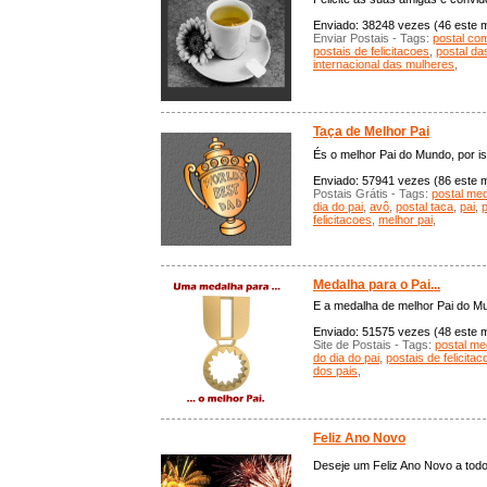
Enviado: 38248 vezes (46 este mê
Enviar Postais - Tags:
postal com
postais de felicitacoes
,
postal da
internacional das mulheres
,
Taça de Melhor Pai
És o melhor Pai do Mundo, por is
Enviado: 57941 vezes (86 este mê
Postais Grátis - Tags:
postal med
dia do pai
,
avô
,
postal taca
,
pai
,
felicitacoes
,
melhor pai
,
Medalha para o Pai...
E a medalha de melhor Pai do Mund
Enviado: 51575 vezes (48 este mê
Site de Postais - Tags:
postal me
do dia do pai
,
postais de felicita
dos pais
,
Feliz Ano Novo
Deseje um Feliz Ano Novo a todo