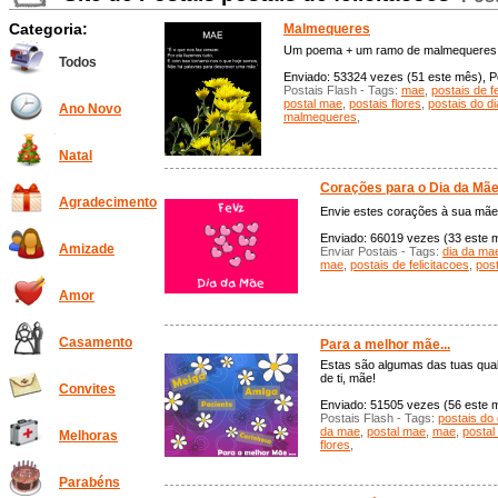
Categoria:
Malmequeres
Um poema + um ramo de malmequeres =
Todos
Enviado: 53324 vezes (51 este mês), Po
Postais Flash - Tags:
mae
,
postais de f
postal mae
,
postais flores
,
postais do d
Ano Novo
malmequeres
,
Natal
Corações para o Dia da Mã
Agradecimento
Envie estes corações à sua mãe 
Enviado: 66019 vezes (33 este m
Amizade
Enviar Postais - Tags:
dia da ma
mae
,
postais de felicitacoes
,
pos
Amor
Casamento
Para a melhor mãe...
Estas são algumas das tuas qual
de ti, mãe!
Convites
Enviado: 51505 vezes (56 este m
Postais Flash - Tags:
postais do
da mae
,
postal mae
,
mae
,
postal
Melhoras
flores
,
Parabéns