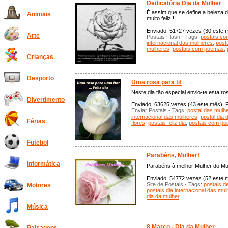
Dedicatória Dia da Mulher
É assim que se define a beleza d
Animais
muito feliz!!!
Enviado: 51727 vezes (30 este mê
Arte
Postais Flash - Tags:
postais co
internacional das mulheres
,
posta
mulheres
,
postais com poemas
,
Crianças
Desporto
Uma rosa para ti!
Neste dia tão especial envio-te esta ros
Divertimento
Enviado: 63625 vezes (43 este mês), P
Enviar Postais - Tags:
postal das mulh
internacional das mulheres
,
postal dia 
Férias
flores
,
postais feliz dia
,
postais com p
Futebol
Parabéns, Mulher!
Informática
Parabéns à melhor Mulher do M
Enviado: 54772 vezes (52 este mê
Site de Postais - Tags:
postais de
Motores
postais dia internacional das mu
dia da mulher
,
Música
8 Março - Dia da Mulher