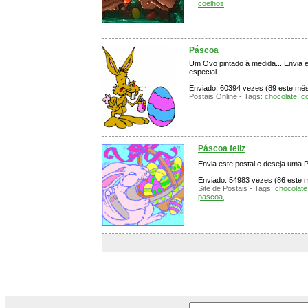
coelhos
,
Páscoa
Um Ovo pintado à medida... Envia e
especial
Enviado: 60394 vezes (89 este mês)
Postais Online - Tags:
chocolate
,
c
Páscoa feliz
Envia este postal e deseja uma P
Enviado: 54983 vezes (86 este mê
Site de Postais - Tags:
chocolate
pascoa
,