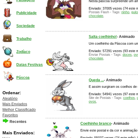
Paisagens
Nesta páscoa surpreende um ami
Enviado: 37005 vezes (74 este m
Postais Flash - Tags:
ninho
,
gulo
Publicidade
chocolate
,
Sociedade
Salta coelhinho!
- Animado
Trabalho
Um coelhinho da Páscoa com um c
Enviado: 57291 vezes (93 este mê
Zodíaco
Enviar Postais - Tags:
doces
,
ov
chocolate
,
Datas Festivas
Páscoa
Queda ...
- Animado
E assim surgiram os coelhos de 
Ordenar:
Enviado: 54941 vezes (97 este mê
Site de Postais - Tags:
coelhos
,
Aleatório
ovos
,
Mais Enviados
Melhor Classificado
Favoritos
Recentes
Coelhinho branco
- Animado
Envie este postal e da cor e animação
Mais Enviados:
Enviado: 55037 vezes (74 este mês), P