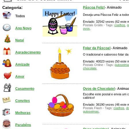
Categoria:
Páscoa Feliz!
- Animado
Deseja uma Páscoa Feliz a todos
Todos
Enviado: 32542 vezes (62 este mê
Postais Grátis - Tags:
coelhos
,
g
Ano Novo
ovos
,
Natal
Folar da Páscoa!
- Animado
Agradecimento
O tradicional e saboroso folar d
Enviado: 40023 vezes (50 este mê
Amizade
Postais Online - Tags:
guloseima
chocolate
,
Amor
Ovos de Chocolate!
- Anima
Casamento
Escolhe este postal e envia um 
calórico!
Convites
Enviado: 36190 vezes (46 este m
Postais Flash - Tags:
coelhos
,
d
guloseimas
,
Melhoras
Parabéns