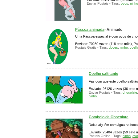
Enviar Postais - Tags:
ovos
,
ninho
Páscoa animada
- Animado
Uma Páscoa especial é com ovos de choco
Enviado: 70230 vezes (118 este mês), Pos
Postais Grátis - Tags:
doces
,
ninho
,
coel
Coelho saltitante
Faz com que este coelho saltitã
Enviado: 26126 vezes (36 este mê
Enviar Postais - Tags:
chocolate
ninho
,
Comboio de Chocolate
Deixa alguém com àgua na boca.
Enviado: 23404 vezes (59 este mê
Postais Online - Tags:
ninho
,
ovo