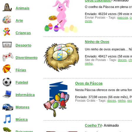
Ovos coloridos!
- Animado
O coelho da Páscoa em plena cr
Animais
Enviado: 46154 vezes (99 este mê
Enviar Postais - Tags:
pascoa
,
c
Arte
ovos
,
Crianças
Ninho de Ovos
Desporto
Um ninho de ovos especiais... N
Enviado: 48417 vezes (58 este mê
Divertimento
Site de Postais - Tags:
doces
,
ch
ninho
,
Férias
Futebol
Ovos da Páscoa
Nesta Páscoa oferece ovos de uma form
Informática
Enviado: 37198 vezes (66 este mês), Po
Postais Grátis - Tags:
doces
,
ninho
,
ov
Motores
Música
Coelho TV
- Animado