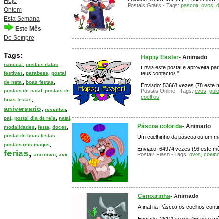
Hoje
Postais Grátis - Tags:
pascoa
,
ovos
,
d
Ontem
Esta Semana
Este Mês
De Sempre
Tags:
Happy Easter
- Animado
painatal
,
postais datas
Envia este postal e aproveita p
festivas
,
parabens
,
postal
teus contactos."
de natal
,
boas festas
,
Enviado: 53668 vezes (78 este mê
postais de natal
,
postais de
Postais Online - Tags:
ovos
,
gul
coelhos
,
boas festas
,
aniversario
,
reveillon
,
pai
,
postal dia de reis
,
natal
,
Páscoa colorida
- Animado
modalidades
,
festa
,
doces
,
postal de boas festas
,
Um coelhinho da páscoa ou um mal
postais reis magos
,
Enviado: 64974 vezes (96 este mês
ferias
,
Postais Flash - Tags:
ovos
,
coelh
ano novo
,
avo
,
Cenourinha
- Animado
Afinal na Páscoa os coelhos cont
Enviado: 26111 vezes (56 este mês