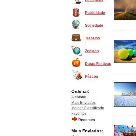
Paisagens
Publicidade
Sociedade
Trabalho
Zodíaco
Datas Festivas
Páscoa
Ordenar:
Aleatório
Mais Enviados
Melhor Classificado
Favoritos
Recentes
Mais Enviados: