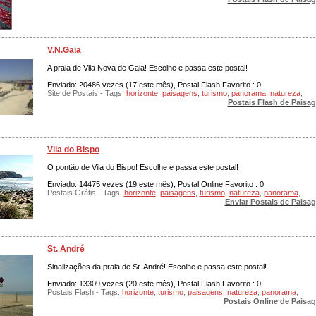
V.N.Gaia
A praia de Vila Nova de Gaia! Escolhe e passa este postal!
Enviado: 20486 vezes (17 este mês), Postal Flash Favorito : 0
Site de Postais - Tags:
horizonte
,
paisagens
,
turismo
,
panorama
,
natureza
,
Postais Flash de Paisa
Vila do Bispo
O pontão de Vila do Bispo! Escolhe e passa este postal!
Enviado: 14475 vezes (19 este mês), Postal Online Favorito : 0
Postais Grátis - Tags:
horizonte
,
paisagens
,
turismo
,
natureza
,
panorama
,
Enviar Postais de Paisa
St. André
Sinalizações da praia de St. André! Escolhe e passa este postal!
Enviado: 13309 vezes (20 este mês), Postal Flash Favorito : 0
Postais Flash - Tags:
horizonte
,
turismo
,
paisagens
,
natureza
,
panorama
,
Postais Online de Paisa