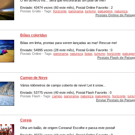
O fim do Arco Iris... Será que encontrarás um pote de mel?
Enviado: 43474 vezes (60 este mês), Postal Online Favorito : 2
Postais Grátis - Tags:
horizonte
,
panorama
,
turismo
,
paisagens
,
natureza
,
Postais Online de Paisa
Bóias coloridas
Bóias em linha, prontas para serem lançadas ao mar! Rescue me!
Enviado: 54995 vezes (28 este mês), Postal Grátis Favorito : 0
Postais Online - Tags:
panorama
,
natureza
,
boias
,
turismo
,
horizonte
,
paisage
Postais Flash de Paisa
Campo de Neve
Vários kilómetros de campo coberto de neve! Let it snow...
Enviado: 53775 vezes (40 este mês), Postal Flash Favorito : 0
Postais Flash - Tags:
campo
,
panorama
,
natureza
,
paisagens
,
horizonte
,
turi
Enviar Postais de Paisa
Coreia
Olha um balão, de origem Coreana! Escolhe e passa este postal!