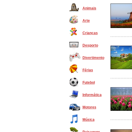
Animais
Arte
Crianças
Desporto
Divertimento
Férias
Futebol
Informática
Motores
Música