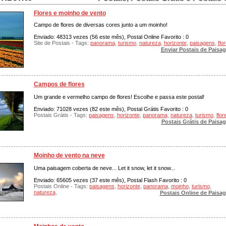
Flores e moinho de vento
Campo de flores de diversas cores junto a um moinho!
Enviado: 48313 vezes (56 este mês), Postal Online Favorito : 0
Site de Postais - Tags:
panorama
,
turismo
,
natureza
,
horizonte
,
paisagens
,
flo
Enviar Postais de Paisa
Campos de flores
Um grande e vermelho campo de flores! Escolhe e passa este postal!
Enviado: 71028 vezes (82 este mês), Postal Grátis Favorito : 0
Postais Grátis - Tags:
paisagens
,
horizonte
,
panorama
,
natureza
,
turismo
,
flor
Postais Grátis de Paisa
Moinho de vento na neve
Uma paisagem coberta de neve... Let it snow, let it snow...
Enviado: 65605 vezes (37 este mês), Postal Flash Favorito : 0
Postais Online - Tags:
paisagens
,
horizonte
,
panorama
,
moinho
,
turismo
,
natureza
,
Postais Online de Paisa