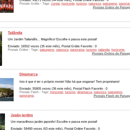
Enviado: 49271 vezes (44 este mês), Postal Online Favorito : 0
Postais Grátis - Tags:
coreia
,
horizonte
,
turismo
,
natureza
,
paisagens
,
panora
Postais Grátis de Paisa
Tailândia
Um Jardim Tailandês... Magnífico! Escolhe e passa este postal!
Enviado: 16552 vezes (35 este mês), Postal Grátis Favorito : 0
Postais Online - Tags:
paisagens
,
natureza
,
panorama
,
turismo
,
tailandia
,
horizonte
,
Postais Online de Paisa
Dinamarca
Isto é que é ter o próprio monte! Não há que enganar! Tem proprietario!
Enviado: 55805 vezes (36 este mês), Postal Flash Favorito : 0
Postais Flash - Tags:
horizonte
,
turismo
,
dinamarca
,
natureza
,
paisagens
,
panorama
,
Postais Flash de Paisa
Japão jardins
Um maravilhoso jardim japonês! Escolhe e passa este postal!
Enviado: 59490 vezes (63 este mês), Postal Online Favorito : 0