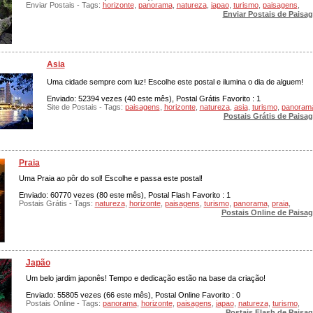
Enviar Postais - Tags:
horizonte
,
panorama
,
natureza
,
japao
,
turismo
,
paisagens
,
Enviar Postais de Paisa
Asia
Uma cidade sempre com luz! Escolhe este postal e ilumina o dia de alguem!
Enviado: 52394 vezes (40 este mês), Postal Grátis Favorito : 1
Site de Postais - Tags:
paisagens
,
horizonte
,
natureza
,
asia
,
turismo
,
panoram
Postais Grátis de Paisa
Praia
Uma Praia ao pôr do sol! Escolhe e passa este postal!
Enviado: 60770 vezes (80 este mês), Postal Flash Favorito : 1
Postais Grátis - Tags:
natureza
,
horizonte
,
paisagens
,
turismo
,
panorama
,
praia
,
Postais Online de Paisa
Japão
Um belo jardim japonês! Tempo e dedicação estão na base da criação!
Enviado: 55805 vezes (66 este mês), Postal Online Favorito : 0
Postais Online - Tags:
panorama
,
horizonte
,
paisagens
,
japao
,
natureza
,
turismo
,
Postais Flash de Paisa