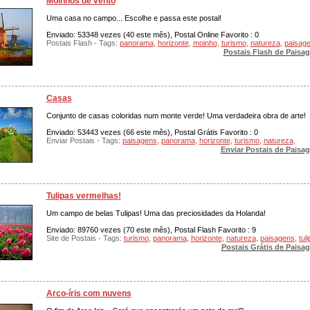
Moinhos de vento
Uma casa no campo... Escolhe e passa este postal!
Enviado: 53348 vezes (40 este mês), Postal Online Favorito : 0
Postais Flash - Tags:
panorama
,
horizonte
,
moinho
,
turismo
,
natureza
,
paisag
Postais Flash de Paisa
Casas
Conjunto de casas coloridas num monte verde! Uma verdadeira obra de arte!
Enviado: 53443 vezes (66 este mês), Postal Grátis Favorito : 0
Enviar Postais - Tags:
paisagens
,
panorama
,
horizonte
,
turismo
,
natureza
,
Enviar Postais de Paisa
Tulipas vermelhas!
Um campo de belas Tulipas! Uma das preciosidades da Holanda!
Enviado: 89760 vezes (70 este mês), Postal Flash Favorito : 9
Site de Postais - Tags:
turismo
,
panorama
,
horizonte
,
natureza
,
paisagens
,
tul
Postais Grátis de Paisa
Arco-íris com nuvens