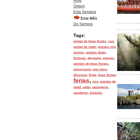
Hoje
Ontem
Esta Semana
Este Mês
De Sempre
Tags:
postal de boas festas
,
cao
,
postal de natal
,
postais reis
magos
,
postais datas
festivas
,
desporto
,
amigos
,
postais de boas festas
,
aniversario
,
ano novo
,
diversao
,
festa
,
boas festas
,
ferias
,
avo
,
postais de
natal
,
natal
,
paisagens
,
parabens
,
animais
,