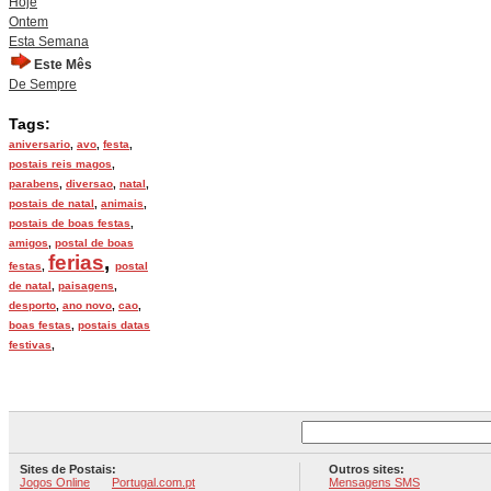
Hoje
Ontem
Esta Semana
Este Mês
De Sempre
Tags:
aniversario
,
avo
,
festa
,
postais reis magos
,
parabens
,
diversao
,
natal
,
postais de natal
,
animais
,
postais de boas festas
,
amigos
,
postal de boas
ferias
,
festas
,
postal
de natal
,
paisagens
,
desporto
,
ano novo
,
cao
,
boas festas
,
postais datas
festivas
,
Sites de Postais:
Outros sites:
Jogos Online
Portugal.com.pt
Mensagens SMS