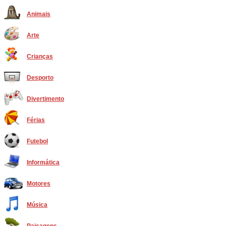
Animais
Arte
Crianças
Desporto
Divertimento
Férias
Futebol
Informática
Motores
Música