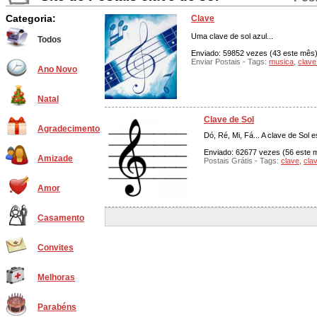
Categoria:
Clave
Uma clave de sol azul...
Todos
Enviado: 59852 vezes (43 este mês),
Enviar Postais - Tags:
musica
,
clave
Ano Novo
Natal
Clave de Sol
Agradecimento
Dó, Ré, Mi, Fá... A clave de Sol
Enviado: 62677 vezes (56 este mê
Amizade
Postais Grátis - Tags:
clave
,
cla
Amor
Casamento
Convites
Melhoras
Parabéns