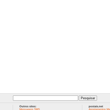
Outros sites:
postais.net
Mensagens SMS
Apontamentos Ma