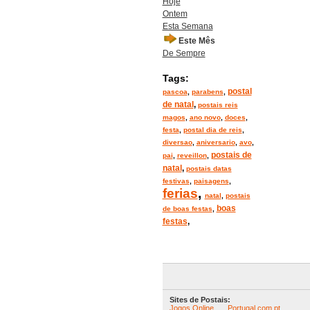
Hoje
Ontem
Esta Semana
Este Mês
De Sempre
Tags:
postal
pascoa
,
parabens
,
de natal
,
postais reis
magos
,
ano novo
,
doces
,
festa
,
postal dia de reis
,
diversao
,
aniversario
,
avo
,
postais de
pai
,
reveillon
,
natal
,
postais datas
festivas
,
paisagens
,
ferias
,
natal
,
postais
boas
de boas festas
,
festas
,
Sites de Postais:
Jogos Online
Portugal.com.pt