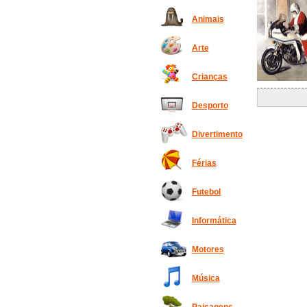
Animais
Arte
Crianças
Desporto
Divertimento
Férias
Futebol
Informática
Motores
Música