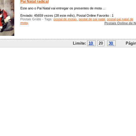
Pai Natal radical
Este ano o Pai Natal vai entregar os presentes de mota ...
Enviado: 45659 vezes (28 este mês), Postal Online Favorito : 1
Postais Grátis - Tags:
postal de motas
,
postal de pai natal
,
postal pai natal de
mota
,
Postais Online de N
Limite:
10
20
30
Págin