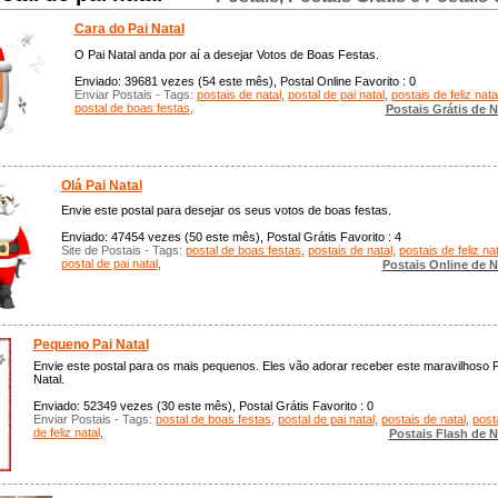
Cara do Pai Natal
O Pai Natal anda por aí a desejar Votos de Boas Festas.
Enviado: 39681 vezes (54 este mês), Postal Online Favorito : 0
Enviar Postais - Tags:
postais de natal
,
postal de pai natal
,
postais de feliz nata
postal de boas festas
,
Postais Grátis de N
Olá Pai Natal
Envie este postal para desejar os seus votos de boas festas.
Enviado: 47454 vezes (50 este mês), Postal Grátis Favorito : 4
Site de Postais - Tags:
postal de boas festas
,
postais de natal
,
postais de feliz nat
postal de pai natal
,
Postais Online de N
Pequeno Pai Natal
Envie este postal para os mais pequenos. Eles vão adorar receber este maravilhoso P
Natal.
Enviado: 52349 vezes (30 este mês), Postal Grátis Favorito : 0
Enviar Postais - Tags:
postal de boas festas
,
postal de pai natal
,
postais de natal
,
post
de feliz natal
,
Postais Flash de N