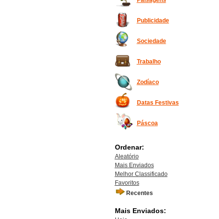
Paisagens
Publicidade
Sociedade
Trabalho
Zodíaco
Datas Festivas
Páscoa
Ordenar:
Aleatório
Mais Enviados
Melhor Classificado
Favoritos
Recentes
Mais Enviados: