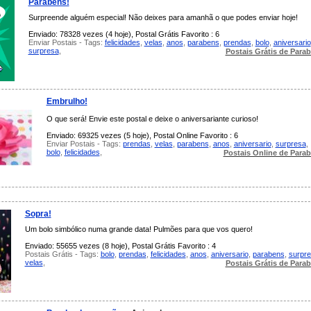
Parabéns!
Surpreende alguém especial! Não deixes para amanhã o que podes enviar hoje!
Enviado: 78328 vezes (4 hoje), Postal Grátis Favorito : 6
Enviar Postais - Tags:
felicidades
,
velas
,
anos
,
parabens
,
prendas
,
bolo
,
aniversario
surpresa
,
Postais Grátis de Para
Embrulho!
O que será! Envie este postal e deixe o aniversariante curioso!
Enviado: 69325 vezes (5 hoje), Postal Online Favorito : 6
Enviar Postais - Tags:
prendas
,
velas
,
parabens
,
anos
,
aniversario
,
surpresa
,
bolo
,
felicidades
,
Postais Online de Para
Sopra!
Um bolo simbólico numa grande data! Pulmões para que vos quero!
Enviado: 55655 vezes (8 hoje), Postal Grátis Favorito : 4
Postais Grátis - Tags:
bolo
,
prendas
,
felicidades
,
anos
,
aniversario
,
parabens
,
surpr
velas
,
Postais Grátis de Para