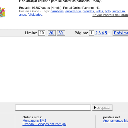
É só arranjar equilibrío para se cantar os parabéns! Ready?
Enviado: 91807 vezes (4 hoje), Postal Online Favorito : 41
Postais Online - Tags:
parabens
,
aniversario
,
prendas
,
velas
,
bolo
,
surpresa
,
anos
,
felicidades
,
Enviar Postais de Para
Limite:
10
20
30
Página:
1
2
3
4
5
...
Próxim
Outros sites:
postais.net
Mensagens SMS
Apontamentos Ma
Fixando - Serviços em Portugal