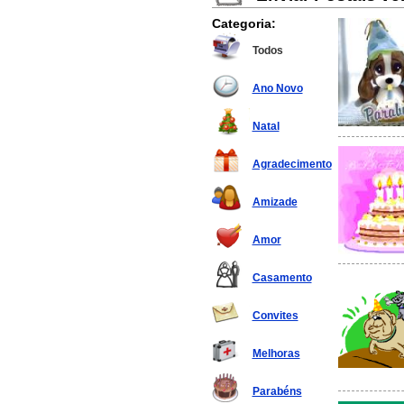
Categoria:
Todos
Ano Novo
Natal
Agradecimento
Amizade
Amor
Casamento
Convites
Melhoras
Parabéns