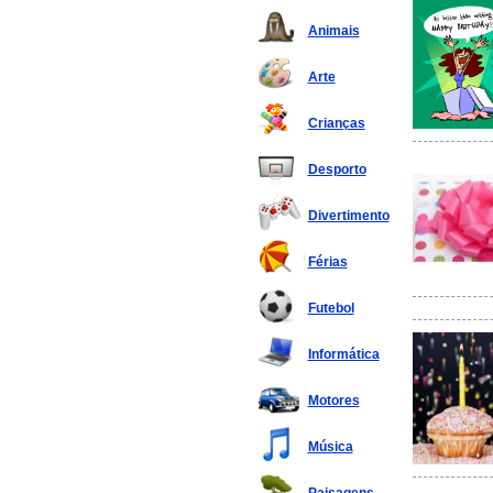
Animais
Arte
Crianças
Desporto
Divertimento
Férias
Futebol
Informática
Motores
Música