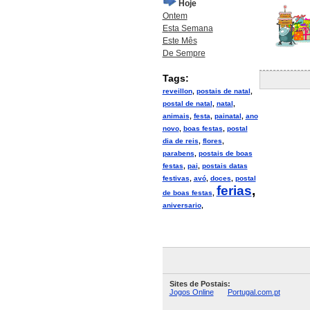
Hoje
Ontem
Esta Semana
Este Mês
De Sempre
Tags:
reveillon
,
postais de natal
,
postal de natal
,
natal
,
animais
,
festa
,
painatal
,
ano
novo
,
boas festas
,
postal
dia de reis
,
flores
,
parabens
,
postais de boas
festas
,
pai
,
postais datas
festivas
,
avó
,
doces
,
postal
ferias
,
de boas festas
,
aniversario
,
Sites de Postais:
Jogos Online
Portugal.com.pt