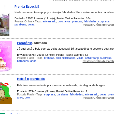
Prenda Especial!
Nada como um terno puppy a desejar felicidades! Para aniversariantes carinhos
Enviado: 120512 vezes (11 hoje), Postal Online Favorito : 164
Postais Online - Tags:
aniversario
,
bolo
,
anos
,
prendas
,
felicidades
,
surpresa
,
parabens
,
velas
,
Postais Grátis de Para
Parabéns!
- Animado
Já aqui está o bolo com as velas acessas! Só falta pedires o desejo e soprare
Enviado: 98784 vezes (2 hoje), Postal Flash Favorito : 53
Postais Flash - Tags:
prendas
,
bolo
,
felicidades
,
velas
,
aniversario
,
surpresa
,
parabens
,
anos
,
Postais Grátis de Para
Hoje é o grande dia
Felicita o aniversariante por mais um ano de vida, de alegria, de borgas...
Enviado: 57948 vezes (5 hoje), Postal Online Favorito : 7
Postais Flash - Tags:
surpresa
,
parabens
,
felicidades
,
aniversario
,
velas
,
pren
anos
,
bolo
,
Postais Grátis de Para