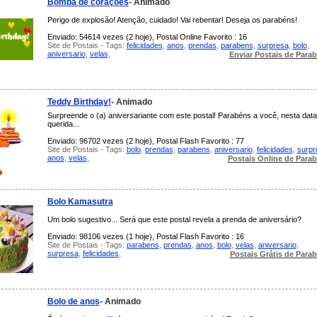
Bomba de corações
- Animado
Perigo de explosão! Atenção, cuidado! Vai rebentar! Deseja os parabéns!
Enviado: 54614 vezes (2 hoje), Postal Online Favorito : 16
Site de Postais - Tags:
felicidades
,
anos
,
prendas
,
parabens
,
surpresa
,
bolo
,
aniversario
,
velas
,
Enviar Postais de Para
Teddy Birthday!
- Animado
Surpreende o (a) aniversariante com este postal! Parabéns a você, nesta data
querida...
Enviado: 96702 vezes (2 hoje), Postal Flash Favorito : 77
Site de Postais - Tags:
bolo
,
prendas
,
parabens
,
aniversario
,
felicidades
,
surpr
anos
,
velas
,
Postais Online de Para
Bolo Kamasutra
Um bolo sugestivo... Será que este postal revela a prenda de aniversário?
Enviado: 98106 vezes (1 hoje), Postal Flash Favorito : 16
Site de Postais - Tags:
parabens
,
prendas
,
anos
,
bolo
,
velas
,
aniversario
,
surpresa
,
felicidades
,
Postais Grátis de Para
Bolo de anos
- Animado