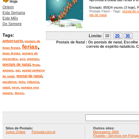
Aproveita a boleia das renas e en
Hoje
Ontem
Enviado: 85924 vezes (3 hoje), P
Postais Flash - Tags:
postal de n
Esta Semana
dia de natal
,
Este Mês
De Sempre
Tags:
Limite:
10
20
30
P
aniversario
,
postais de
Postais de Natal : Os postais de natal. Escolhe
ferias
,
correio de espirito natalicio. 
boas festas
,
boas festas
,
postais de
presentes
,
avo
,
animais
,
postais de natal
,
festa
,
amigos
,
pai
,
postal pinheiro
postal de natal
,
de natal
,
parabens
,
bolo
,
infancia
,
natal
,
neve
,
postais reis
magos
,
doces
,
Sites de Postais:
Outros sites:
Jogos Online
Portugal.com.pt
Mensagens SMS
Fixando - Serviços em Portuga