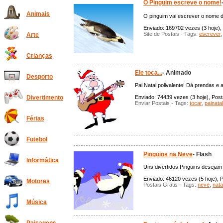
O Pinguim escreve o nome!
Animais
O pinguim vai escrever o nome do
Enviado: 169702 vezes (3 hoje), 
Site de Postais - Tags:
escrever
Arte
Crianças
Ele toca...
- Animado
Desporto
Pai Natal polivalente! Dá prendas e 
Enviado: 74439 vezes (3 hoje), Posta
Divertimento
Enviar Postais - Tags:
tocar
,
painatal
Férias
Futebol
Pinguins na Neve
- Flash
Informática
Uns divertidos Pinguins desejam 
Enviado: 46120 vezes (5 hoje), P
Motores
Postais Grátis - Tags:
neve
,
nata
Música