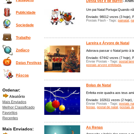
Paisagens
Desta vez é de burro!
- Ani
Um pai Natal Portuga:Quando não
Publicidade
Enviado: 98012 vezes (3 hoje), P
Postais Flash - Tags:
painatal
,
na
Sociedade
Trabalho
Lareira e Árvore de Natal
Zodíaco
Adorava passar o Natal junto à la
Enviado: 67442 vezes (7 hoje), P
Enviar Postais - Tags:
postal lare
Datas Festivas
postais arvore enfeitada
,
Páscoa
Bolas de Natal
Ordenar:
Enfeita este quadra aos teus ami
Aleatório
Enviado: 102611 vezes (2 hoje), 
Mais Enviados
Enviar Postais - Tags:
postais na
Melhor Classificado
festas
,
postal de natal
,
postais d
Favoritos
Recentes
As Renas
Mais Enviados: