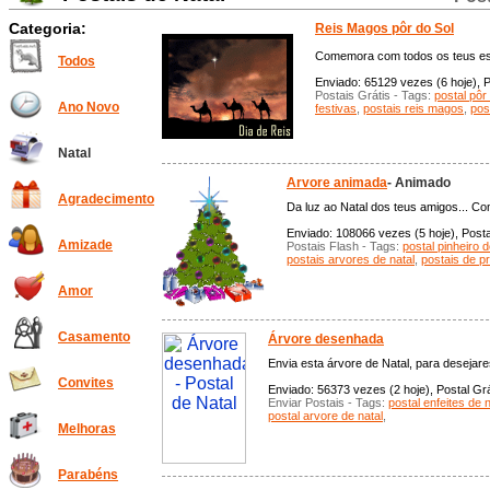
Categoria:
Reis Magos pôr do Sol
Comemora com todos os teus este 
Todos
Enviado: 65129 vezes (6 hoje), P
Postais Grátis - Tags:
postal pôr
Ano Novo
festivas
,
postais reis magos
,
pos
Natal
Arvore animada
- Animado
Agradecimento
Da luz ao Natal dos teus amigos... C
Enviado: 108066 vezes (5 hoje), Posta
Amizade
Postais Flash - Tags:
postal pinheiro d
postais arvores de natal
,
postais de p
Amor
Casamento
Árvore desenhada
Envia esta árvore de Natal, para desejare
Convites
Enviado: 56373 vezes (2 hoje), Postal Grá
Enviar Postais - Tags:
postal enfeites de n
postal arvore de natal
,
Melhoras
Parabéns