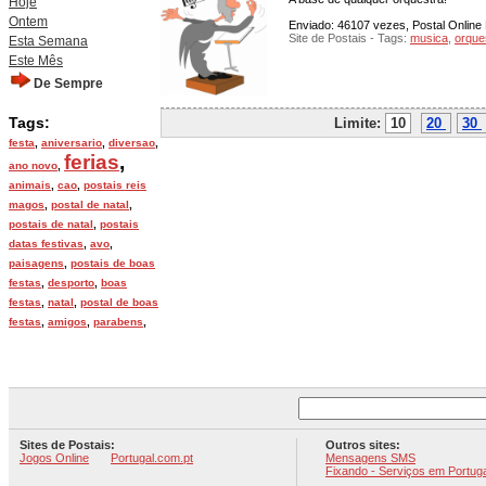
Hoje
Ontem
Enviado: 46107 vezes, Postal Online 
Site de Postais - Tags:
musica
,
orque
Esta Semana
Este Mês
De Sempre
Tags:
Limite:
10
20
30
festa
,
aniversario
,
diversao
,
ferias
,
ano novo
,
animais
,
cao
,
postais reis
magos
,
postal de natal
,
postais de natal
,
postais
datas festivas
,
avo
,
paisagens
,
postais de boas
festas
,
desporto
,
boas
festas
,
natal
,
postal de boas
festas
,
amigos
,
parabens
,
Sites de Postais:
Outros sites:
Jogos Online
Portugal.com.pt
Mensagens SMS
Fixando - Serviços em Portuga