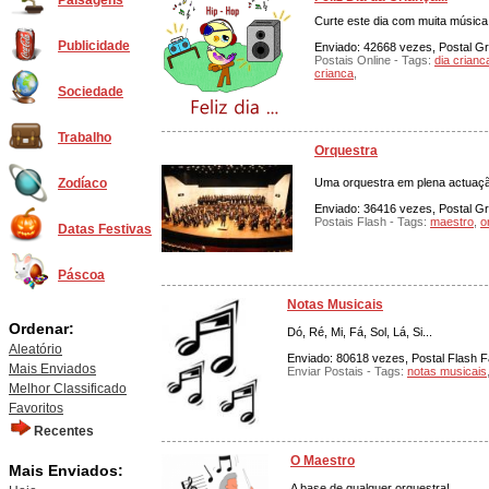
Paisagens
Curte este dia com muita música.
Publicidade
Enviado: 42668 vezes, Postal Grá
Postais Online - Tags:
dia crianc
crianca
,
Sociedade
Trabalho
Orquestra
Uma orquestra em plena actuaç
Zodíaco
Enviado: 36416 vezes, Postal Grá
Postais Flash - Tags:
maestro
,
o
Datas Festivas
Páscoa
Notas Musicais
Ordenar:
Dó, Ré, Mi, Fá, Sol, Lá, Si...
Aleatório
Enviado: 80618 vezes, Postal Flash Fa
Mais Enviados
Enviar Postais - Tags:
notas musicais
Melhor Classificado
Favoritos
Recentes
O Maestro
Mais Enviados:
A base de qualquer orquestra!