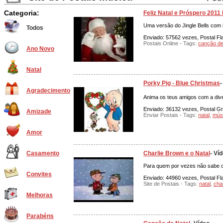
Categoria:
Feliz Natal e Próspero 2011
Uma versão do Jingle Bells com 
Todos
Enviado: 57562 vezes, Postal Fl
Postais Online - Tags:
canção de
Ano Novo
Natal
Porky Pig - Blue Christmas
-
Agradecimento
Anima os teus amigos com a dive
Enviado: 36132 vezes, Postal Grá
Amizade
Enviar Postais - Tags:
natal
,
mús
Amor
Charlie Brown e o Natal
- Ví
Casamento
Para quem por vezes não sabe o q
Convites
Enviado: 44960 vezes, Postal Fla
Site de Postais - Tags:
natal
,
cha
Melhoras
Parabéns