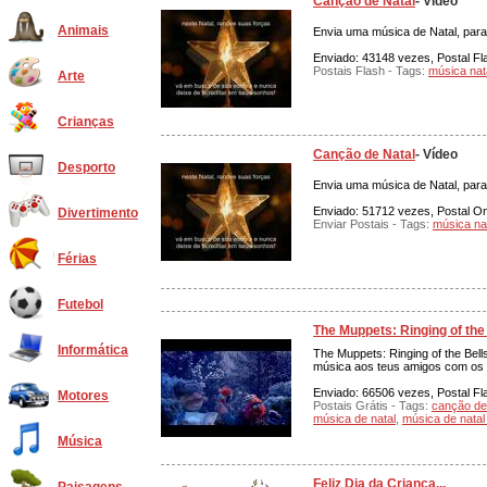
Canção de Natal
- Vídeo
Animais
Envia uma música de Natal, para
Enviado: 43148 vezes, Postal Fla
Postais Flash - Tags:
música nat
Arte
Crianças
Canção de Natal
- Vídeo
Desporto
Envia uma música de Natal, para
Enviado: 51712 vezes, Postal On
Divertimento
Enviar Postais - Tags:
música na
Férias
Futebol
The Muppets: Ringing of the
Informática
The Muppets: Ringing of the Bell
música aos teus amigos com os 
Enviado: 66506 vezes, Postal Fl
Motores
Postais Grátis - Tags:
canção de
música de natal
,
música de natal
Música
Feliz Dia da Criança...