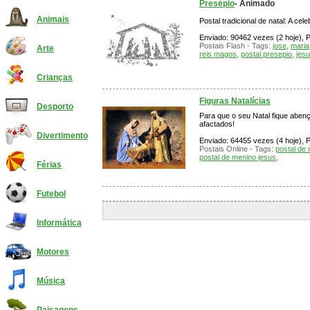
Presépio
- Animado
Animais
Postal tradicional de natal: A ce
Enviado: 90462 vezes (2 hoje), P
Postais Flash - Tags:
jose
,
maria
Arte
reis magos
,
postal presepio
,
jes
Crianças
Figuras Natalícias
Desporto
Para que o seu Natal fique abenç
afactados!
Divertimento
Enviado: 64455 vezes (4 hoje), P
Postais Online - Tags:
postal de 
postal de menino jesus
,
Férias
Futebol
Informática
Motores
Música