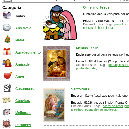
Categoria:
O menino Jesus
O menino Jesus veio para dar cor
Todos
Enviado: 71580 vezes (1 hoje), P
Postais Grátis - Tags:
postal de 
postais de boas festas
,
Ano Novo
Natal
Menino Jesus
Agradecimento
Envia este postal para os teus conhe
Enviado: 81543 vezes (2 hoje), Postal
Amizade
Site de Postais - Tags:
postal presépi
postal de natal
,
Amor
Casamento
Santo Natal
Envia um Santo Natal aos teus mais quer
Convites
Enviado: 61926 vezes (4 hoje), Postal On
Postais Grátis - Tags:
postal de natal
,
pos
presépio
,
postal de menino jesus
,
Melhoras
Parabéns