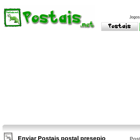
Jogos
Enviar Postais postal presepio
Post