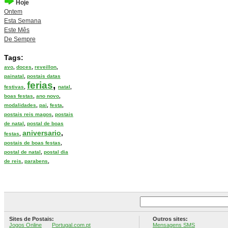
Hoje
Ontem
Esta Semana
Este Mês
De Sempre
Tags:
avo
,
doces
,
reveillon
,
painatal
,
postais datas
ferias
,
festivas
,
natal
,
boas festas
,
ano novo
,
modalidades
,
pai
,
festa
,
postais reis magos
,
postais
de natal
,
postal de boas
aniversario
,
festas
,
postais de boas festas
,
postal de natal
,
postal dia
de reis
,
parabens
,
Sites de Postais:
Outros sites:
Jogos Online
Portugal.com.pt
Mensagens SMS