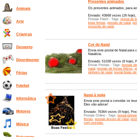
Presentes animados
Os presentes animados, para ani
Animais
Enviado: 43668 vezes (26 hoje), 
Postais Flash - Tags:
postal de 
Arte
boas festas
,
postais de natal
,
pos
presente de natal
,
Crianças
Cor do Natal
Desporto
Envia este postal de Natal para 
Natalícia.
Divertimento
Enviado: 51038 vezes (8 hoje), P
Enviar Postais - Tags:
postais de
natal
,
postais de festas felizes
,
p
pinheiro de natal
,
postal bolas de
Férias
Futebol
Natal à noite
Informática
Envia este postal a convidar os teu
Eles vão adorar!
Motores
Enviado: 76364 vezes (9 hoje), Post
Postais Online - Tags:
postal pinhei
festas
,
postais árvore de natal
,
post
com estrelas
,
Música