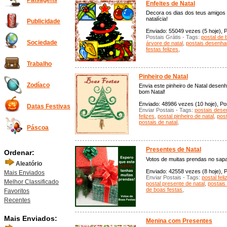
Paisagens
Enfeites de Natal
Decora os dias dos teus amigos
natalícia!
Publicidade
Enviado: 55049 vezes (5 hoje), P
Postais Grátis - Tags:
postal de 
Sociedade
árvore de natal
,
postais desenh
festas felizes
,
Trabalho
Pinheiro de Natal
Zodíaco
Envia este pinheiro de Natal desen
bom Natal!
Enviado: 48986 vezes (10 hoje), Pos
Datas Festivas
Enviar Postais - Tags:
postais des
felizes
,
postal pinheiro de natal
,
post
postais de natal
,
Páscoa
Presentes de Natal
Ordenar:
Votos de muitas prendas no sapa
Aleatório
Enviado: 42558 vezes (8 hoje), P
Mais Enviados
Enviar Postais - Tags:
postal feli
Melhor Classificado
postal presente de natal
,
postais 
de boas festas
,
Favoritos
Recentes
Mais Enviados:
Menina com Presentes