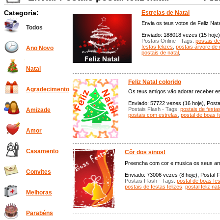
Categoria:
Estrelas de Natal
Envia os teus votos de Feliz Nat
Todos
Enviado: 188018 vezes (15 hoje),
Postais Online - Tags:
postais d
festas felizes
,
postais árvore de 
Ano Novo
postais de natal
,
Natal
Feliz Natal colorido
Agradecimento
Os teus amigos vão adorar receber est
Enviado: 57722 vezes (16 hoje), Posta
Postais Flash - Tags:
postais de festas
Amizade
postais com estrelas
,
postal de boas f
Amor
Casamento
Côr dos sinos!
Preencha com cor e musica os seus am
Convites
Enviado: 73006 vezes (8 hoje), Postal F
Postais Flash - Tags:
postal de boas fe
postais de festas felizes
,
postal feliz nat
Melhoras
Parabéns