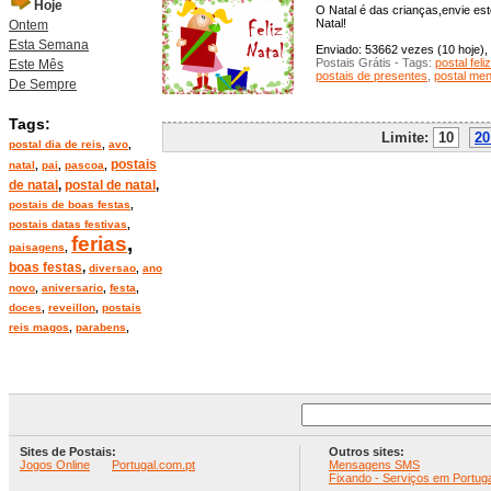
Hoje
O Natal é das crianças,envie es
Natal!
Ontem
Esta Semana
Enviado: 53662 vezes (10 hoje), 
Postais Grátis - Tags:
postal feli
Este Mês
postais de presentes
,
postal men
De Sempre
Tags:
Limite:
10
20
postal dia de reis
,
avo
,
postais
natal
,
pai
,
pascoa
,
de natal
,
postal de natal
,
postais de boas festas
,
postais datas festivas
,
ferias
,
paisagens
,
boas festas
,
diversao
,
ano
novo
,
aniversario
,
festa
,
doces
,
reveillon
,
postais
reis magos
,
parabens
,
Sites de Postais:
Outros sites:
Jogos Online
Portugal.com.pt
Mensagens SMS
Fixando - Serviços em Portuga