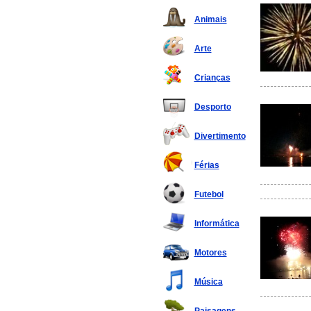
Animais
Arte
Crianças
Desporto
Divertimento
Férias
Futebol
Informática
Motores
Música