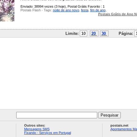
Enviado: 38994 vezes (3 hoje), Postal Grátis Favorito : 1
Postais Flash - Tags:
noite de ano novo
,
festa
,
fim de ano
,
Postais Grátis de Ano 
Limite:
10
20
30
Página:
Outros sites:
postais.net
Mensagens SMS
Apontamentos Ma
Fixando - Serviços em Portugal