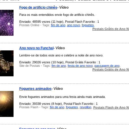
Fogo de artificio chinês
- Vídeo
Para os mais entendidos envie fogo de artificio chinês.
Enviado: 48595 vezes (11 hoje), Postal Flash Favorito : 1
Postais Online - Tags:
fim de ano
,
ano novo
,
foguetes
,
Postais Grátis de Ano 
Ano novo no Funchal
- Vídeo
Lembre-se de todos este ano e celebre a noite de ano novo.
Enviado: 29026 vezes (10 hoje), Postal Grátis Favorito : 1
Site de Postais - Tags:
fim de ano
,
festa de ano novo
,
passagem de ano
,
Postais Grátis de Ano 
Foguetes animados
- Vídeo
Envie foguetes animados para uma festa ainda mais animada.
Enviado: 39338 vezes (8 hoje), Postal Flash Favorito : 1
Postais Flash - Tags:
fim de ano
,
foguetes
,
reveillon
,
Postais Flash de Ano 