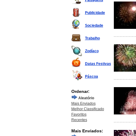
Paisagens
Publicidade
Sociedade
Trabalho
Zodíaco
Datas Festivas
Páscoa
Ordenar:
Aleatório
Mais Enviados
Melhor Classificado
Favoritos
Recentes
Mais Enviados: