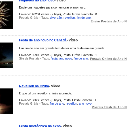
Foguetes no ano novo
- Vídeo
Envie uns foguetes para comemorar o ano novo.
Enviado: 40234 vezes (7 hoje), Postal Grátis Favorito : 0
Postais Grátis - Tags:
diversão
,
reveillon
,
fim de ano
,
Enviar Postais de Ano 
Festa de ano novo no Canadá
- Vídeo
Um fim de ano em grande tem de ter uma festa em em grande.
Enviado: 35905 vezes (6 hoje), Postal Grátis Favorito : 1
Site de Postais - Tags:
festa
,
ano novo
,
fim de ano
,
Postais Online de Ano 
Reveillon na China
- Vídeo
E que tal um reveillon chinês à grande.
Enviado: 38636 vezes (6 hoje), Postal Flash Favorito : 1
Postais Grátis - Tags:
fim de ano
,
reveillon
,
ano novo
,
Postais Flash de Ano 
Festa pirotécnica na expo
- Vídeo