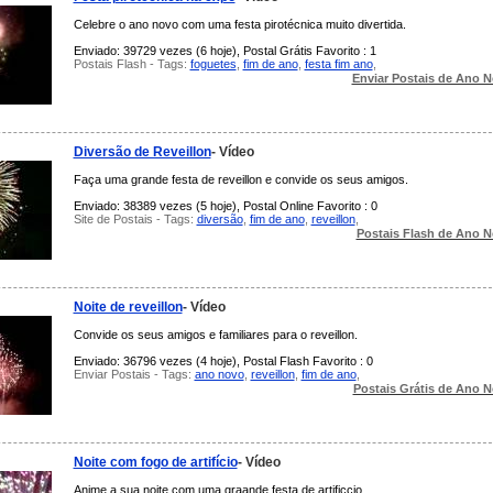
Celebre o ano novo com uma festa pirotécnica muito divertida.
Enviado: 39729 vezes (6 hoje), Postal Grátis Favorito : 1
Postais Flash - Tags:
foguetes
,
fim de ano
,
festa fim ano
,
Enviar Postais de Ano 
Diversão de Reveillon
- Vídeo
Faça uma grande festa de reveillon e convide os seus amigos.
Enviado: 38389 vezes (5 hoje), Postal Online Favorito : 0
Site de Postais - Tags:
diversão
,
fim de ano
,
reveillon
,
Postais Flash de Ano 
Noite de reveillon
- Vídeo
Convide os seus amigos e familiares para o reveillon.
Enviado: 36796 vezes (4 hoje), Postal Flash Favorito : 0
Enviar Postais - Tags:
ano novo
,
reveillon
,
fim de ano
,
Postais Grátis de Ano 
Noite com fogo de artifício
- Vídeo
Anime a sua noite com uma graande festa de artificcio.