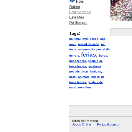
Hoje
Ontem
Esta Semana
Este Mês
De Sempre
Tags:
painatal
,
avó
,
doces
,
ano
novo
,
postal de natal
,
pai
,
festa
,
aniversario
,
postal dia
ferias
,
de reis
,
flores
,
boas festas
,
postais de
boas festas
,
parabens
,
postais datas festivas
,
natal
,
animais
,
postal de
boas festas
,
postais de
natal
,
reveillon
,
Sites de Postais:
Jogos Online
Portugal.com.pt