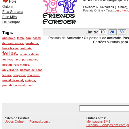
Mostre aos seus amigos que a v
Hoje
Ontem
Enviado: 65142 vezes (14 hoje), 
Postais Online - Tags:
best frien
Esta Semana
Este Mês
De Sempre
Limite:
10
20
30
Tags:
Postais de Amizade : Os postais de amizade. Po
ano novo
,
festa
,
cao
,
postal
Cartões Virtuais para
de boas festas
,
parabens
,
boas festas
,
animais
,
ferias
,
postais datas
festivas
,
avo
,
paisagens
,
postais reis magos
,
aniversario
,
postais de boas
festas
,
desporto
,
diversao
,
postal de natal
,
amigos
,
postais de natal
,
natal
,
Sites de Postais:
Outros sites:
Jogos Online
Portugal.com.pt
Mensagens SMS
Fixando - Serviços em Portuga