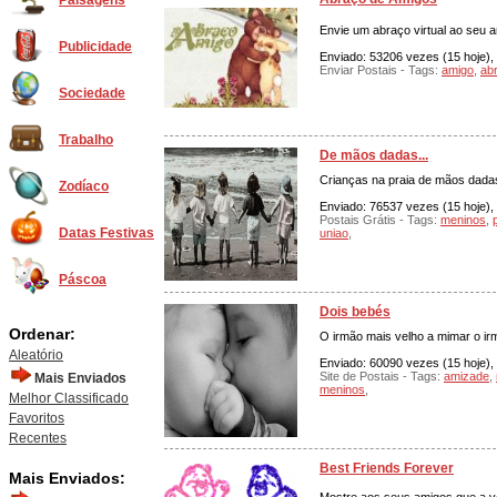
Paisagens
Envie um abraço virtual ao seu 
Publicidade
Enviado: 53206 vezes (15 hoje), 
Enviar Postais - Tags:
amigo
,
ab
Sociedade
Trabalho
De mãos dadas...
Crianças na praia de mãos dada
Zodíaco
Enviado: 76537 vezes (15 hoje), 
Postais Grátis - Tags:
meninos
,
Datas Festivas
uniao
,
Páscoa
Dois bebés
Ordenar:
O irmão mais velho a mimar o ir
Aleatório
Enviado: 60090 vezes (15 hoje), 
Site de Postais - Tags:
amizade
,
Mais Enviados
meninos
,
Melhor Classificado
Favoritos
Recentes
Best Friends Forever
Mais Enviados: