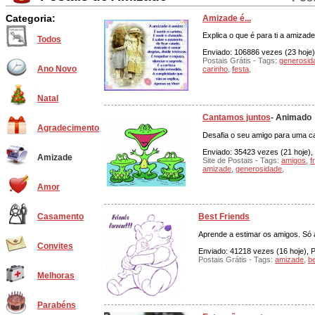
Categoria:
Amizade é...
Explica o que é para ti a amizad
Todos
Enviado: 106886 vezes (23 hoje),
Postais Grátis - Tags:
generosid
Ano Novo
carinho
,
festa
,
Natal
Cantamos juntos
- Animado
Agradecimento
Desafia o seu amigo para uma ca
Enviado: 35423 vezes (21 hoje), 
Amizade
Site de Postais - Tags:
amigos
,
f
amizade
,
generosidade
,
Amor
Best Friends
Casamento
Aprende a estimar os amigos. Só 
Convites
Enviado: 41218 vezes (16 hoje), P
Postais Grátis - Tags:
amizade
,
be
Melhoras
Parabéns