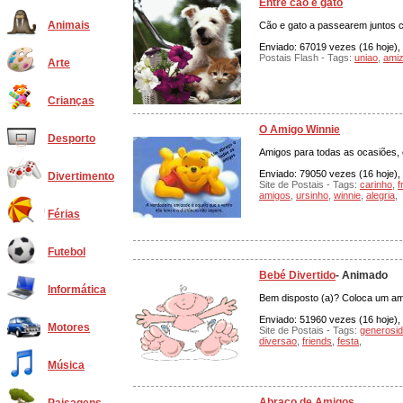
Entre cão e gato
Animais
Cão e gato a passearem juntos 
Enviado: 67019 vezes (16 hoje), 
Postais Flash - Tags:
uniao
,
ami
Arte
Crianças
O Amigo Winnie
Desporto
Amigos para todas as ocasiões, c
Enviado: 79050 vezes (16 hoje), 
Divertimento
Site de Postais - Tags:
carinho
,
f
amigos
,
ursinho
,
winnie
,
alegria
,
Férias
Futebol
Bebé Divertido
- Animado
Informática
Bem disposto (a)? Coloca um ami
Enviado: 51960 vezes (16 hoje), 
Motores
Site de Postais - Tags:
generosi
diversao
,
friends
,
festa
,
Música
Abraço de Amigos