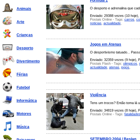
Formula 1
O desporto e adrenalina que cad
Animais
Enviado: 29388 vezes (10 hoje), 
Postais Online - Tags:
carros
,
co
Arte
noticias
,
actualidade
,
Crianças
Jogos em Atenas
Desporto
O desportivismo tatuado... Pass
Enviado: 32359 vezes (9 hoje), P
Divertimento
Postais Flash - Tags:
olimpicos
,
actualidade
,
atenas
,
jogos
,
Férias
Futebol
Violência
Informática
Tens um trocos? Então toma lá u
Enviado: 34819 vezes (8 hoje), P
Motores
Postais Online - Tags:
fatalidade
Música
SETEMBRO 2004 / Beslan