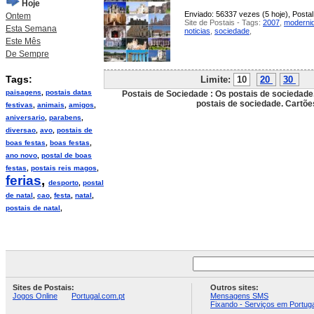
Hoje
Enviado: 56337 vezes (5 hoje), Postal
Ontem
Site de Postais - Tags:
2007
,
moderni
Esta Semana
noticias
,
sociedade
,
Este Mês
De Sempre
Tags:
Limite:
10
20
30
P
paisagens
,
postais datas
Postais de Sociedade : Os postais de sociedade.
postais de sociedade. Cartõe
festivas
,
animais
,
amigos
,
aniversario
,
parabens
,
diversao
,
avo
,
postais de
boas festas
,
boas festas
,
ano novo
,
postal de boas
festas
,
postais reis magos
,
ferias
,
desporto
,
postal
de natal
,
cao
,
festa
,
natal
,
postais de natal
,
Sites de Postais:
Outros sites:
Jogos Online
Portugal.com.pt
Mensagens SMS
Fixando - Serviços em Portuga