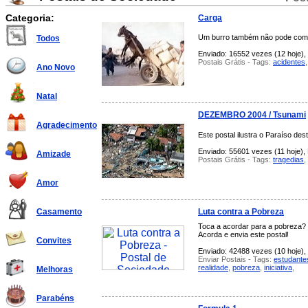
Categoria:
Carga
Um burro também não pode com 
Todos
Enviado: 16552 vezes (12 hoje), 
Postais Grátis - Tags:
acidentes
Ano Novo
Natal
DEZEMBRO 2004 / Tsunami
Agradecimento
Este postal ilustra o Paraíso des
Enviado: 55601 vezes (11 hoje), 
Amizade
Postais Grátis - Tags:
tragedias
,
Amor
Luta contra a Pobreza
Casamento
Toca a acordar para a pobreza?
Acorda e envia este postal!
Convites
Enviado: 42488 vezes (10 hoje), 
Enviar Postais - Tags:
estudante
realidade
,
pobreza
,
iniciativa
,
Melhoras
Parabéns