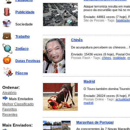
Paisagens
Ataque terrorista resulta em ma
pouco da escuridão que há no m
Publicidade
Enviado: 44861 vezes (7 hoje), P
Site de Postais - Tags:
fatalidade
Sociedade
Trabalho
Chinês
De acunpultura percebem os chineses... 
Zodíaco
Enviado: 15436 vezes (6 hoje), Postal Onl
Postais Flash - Tags:
chines
,
realidade
,
m
Datas Festivas
Páscoa
Madrid
Ordenar:
O Touro também domina Toureiro.
Aleatório
Enviado: 26024 vezes (6 hoje), P
Mais Enviados
Postais Online - Tags:
actualidad
madrid
,
Melhor Classificado
Favoritos
Recentes
Maravihas de Portugal
Mais Enviados:
As concorrentes às 7 Novas Maravilha