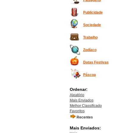
Paisagens
Publicidade
Sociedade
Trabalho
Zodíaco
Datas Festivas
Páscoa
Ordenar:
Aleatório
Mais Enviados
Melhor Classificado
Favoritos
Recentes
Mais Enviados: