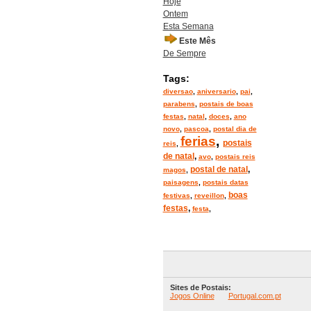
Hoje
Ontem
Esta Semana
Este Mês
De Sempre
Tags:
diversao
,
aniversario
,
pai
,
parabens
,
postais de boas
festas
,
natal
,
doces
,
ano
novo
,
pascoa
,
postal dia de
ferias
,
postais
reis
,
de natal
,
avo
,
postais reis
postal de natal
,
magos
,
paisagens
,
postais datas
boas
festivas
,
reveillon
,
festas
,
festa
,
Sites de Postais:
Jogos Online
Portugal.com.pt