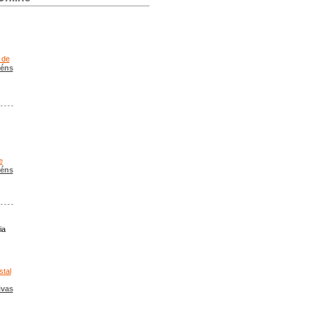
 de
béns
e
béns
ia
stal
ivas