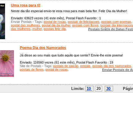
Uma rosa para ti!
Neste dia tão especial envio-te esta rosa para mais bela flor. Feliz Dia da Mulher!
Enviado: 63623 vezes (41 este mês), Postal Flash Favorito : 1
Enviar Postais - Tags:
postal de rosas
,
postais de felicitacoes
,
postais com poemas
,
postal das mulheres
,
postal dia da mulher
,
postais com flores
,
postais dia internacion
das mulheres
,
mulher
,
postais feliz dia
,
Postais Grátis de Datas Fest
Poema Dia dos Namorados
Já disse ao seu mais que tudo aquilo que sente? Envie-lhe este poema!
Enviado: 116560 vezes (61 este mês), Postal Flash Favorito : 19
Site de Postais - Tags:
postais de paixão
,
postais
,
postais dia dos namorados
,
postais de flores
,
postal de rosas
,
Enviar Postais de 
Limite:
10
20
30
Págin