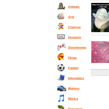
Animais
Arte
Crianças
Desporto
Divertimento
Férias
Futebol
Informática
Motores
Música