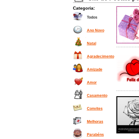
Categoria:
Todos
Ano Novo
Natal
Agradecimento
Amizade
Amor
Casamento
Convites
Melhoras
Parabéns