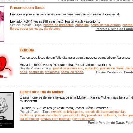
Presente com flores
Envia este presente para mostrares os teus sentimentos neste dia especial.
Enviado: 71044 vezes (88 este mês), Postal Flash Favorito : 1
Site de Postais - Tags:
postais de presentes
,
embrulho
,
postal de aniversário
,
postais
flores
,
postal de rosas
,
dia de anos
,
Postais Online de Para
Feliz Dia
Faz os teus fotos de um feliz dia, para aquela pessoa especial que faz anos.
Enviado: 48009 vezes (42 este mês), Postal Online Favorito : 0
Site de Postais - Tags:
postal de aniversário
,
embrulho
,
postais de flores
,
dia d
anos
,
postais de presentes
,
postal de rosas
,
Enviar Postais de Para
Dedicatória Dia da Mulher
É assim que se define a beleza de uma Mulher... Para a Mulher mais bela um d
muito feliz!!!
Enviado: 51725 vezes (28 este mês), Postal Grátis Favorito : 1
Postais Flash - Tags:
postais de felicitacoes
,
postais dia internacional das
mulheres
,
postais com flores
,
postais feliz dia
,
postal das mulheres
,
mulher
,
po
dia da mulher
,
postais com poemas
,
postal de rosas
,
Enviar Postais de Datas Fest