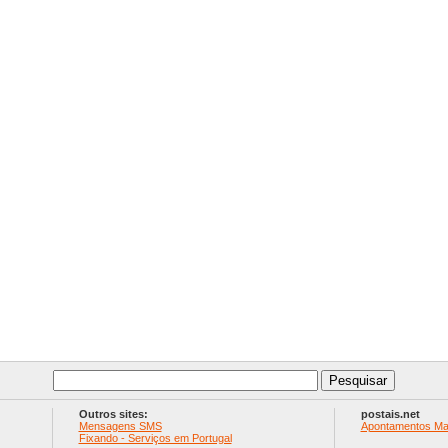
Outros sites:
postais.net
Mensagens SMS
Apontamentos Ma
Fixando - Serviços em Portugal