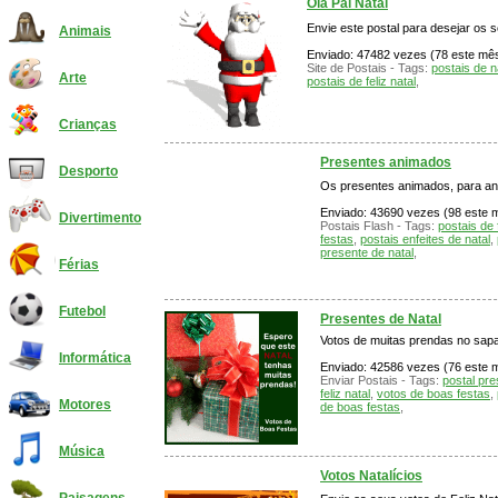
Olá Pai Natal
Envie este postal para desejar os 
Animais
Enviado: 47482 vezes (78 este mês)
Site de Postais - Tags:
postais de n
Arte
postais de feliz natal
,
Crianças
Presentes animados
Desporto
Os presentes animados, para ani
Enviado: 43690 vezes (98 este mê
Divertimento
Postais Flash - Tags:
postais de 
festas
,
postais enfeites de natal
,
presente de natal
,
Férias
Futebol
Presentes de Natal
Votos de muitas prendas no sapa
Informática
Enviado: 42586 vezes (76 este m
Enviar Postais - Tags:
postal pre
feliz natal
,
votos de boas festas
,
Motores
de boas festas
,
Música
Votos Natalícios