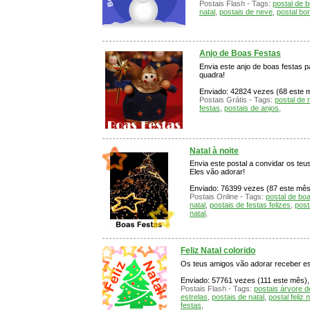
Postais Flash - Tags:
postal de 
natal
,
postais de neve
,
postal bo
Anjo de Boas Festas
Envia este anjo de boas festas pa
quadra!
Enviado: 42824 vezes (68 este mê
Postais Grátis - Tags:
postal de 
festas
,
postais de anjos
,
Natal à noite
Envia este postal a convidar os teu
Eles vão adorar!
Enviado: 76399 vezes (87 este mês)
Postais Online - Tags:
postal de bo
natal
,
postais de festas felizes
,
post
natal
,
Feliz Natal colorido
Os teus amigos vão adorar receber est
Enviado: 57761 vezes (111 este mês), 
Postais Flash - Tags:
postais árvore d
estrelas
,
postais de natal
,
postal feliz n
festas
,