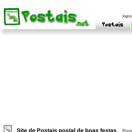
Jogos
Site de Postais postal de boas festas
Post