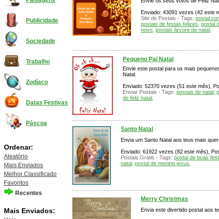
Paisagens
Envie os seus votos de Feliz Na
Enviado: 43091 vezes (42 este mê
Site de Postais - Tags:
postal co
Publicidade
postais de festas felizes
,
postal 
novo
,
postais árvore de natal
,
Sociedade
Pequeno Pai Natal
Trabalho
Envie este postal para os mais pequenos
Natal.
Zodíaco
Enviado: 52370 vezes (51 este mês), Pos
Enviar Postais - Tags:
postais de natal
,
p
de feliz natal
,
Datas Festivas
Páscoa
Santo Natal
Envia um Santo Natal aos teus mais quer
Ordenar:
Enviado: 61922 vezes (82 este mês), Post
Aleatório
Postais Grátis - Tags:
postal de boas fes
natal
,
postal de menino jesus
,
Mais Enviados
Melhor Classificado
Favoritos
Recentes
Merry Christmas
Mais Enviados:
Envia este divertido postal aos 