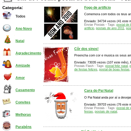
Categoria:
Fogo de artificio
Comemora com todos os teus amig
Todos
Enviado: 34734 vezes (41 este mê
Enviar Postais - Tags:
postal de 
artificio
,
postais de ano 2011
,
pos
Ano Novo
Natal
Côr dos sinos!
Agradecimento
Preencha com cor e musica os seus am
Enviado: 73035 vezes (107 este mês), P
Amizade
Postais Flash - Tags:
postal feliz natal
,
p
de festas felizes
,
postal de boas festas
Amor
Casamento
Cara do Pai Natal
O Pai Natal anda por aí a deseja
Convites
Enviado: 39703 vezes (76 este mê
Enviar Postais - Tags:
postal de 
festas
,
postais de natal
,
Melhoras
Parabéns