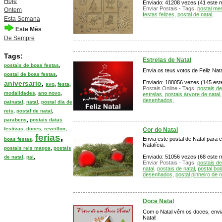
Hoje
Enviado: 41208 vezes (41 este mê
Enviar Postais - Tags:
postal me
Ontem
festas felizes
,
postal de natal
,
Esta Semana
Este Mês
De Sempre
Tags:
Estrelas de Natal
postais de boas festas
,
Envia os teus votos de Feliz Nat
postal de boas festas
,
aniversario
,
Enviado: 188056 vezes (145 este
avo
,
festa
,
Postais Online - Tags:
postais de
modalidades
,
ano novo
,
estrelas
,
postais árvore de natal
desenhados
,
painatal
,
natal
,
postal dia de
reis
,
postal de natal
,
parabens
,
postais datas
festivas
,
doces
,
reveillon
,
Cor do Natal
ferias
,
Envia este postal de Natal para 
boas festas
,
Natalícia.
postais reis magos
,
postais
Enviado: 51056 vezes (68 este m
de natal
,
pai
,
Enviar Postais - Tags:
postais de
natal
,
postais de natal
,
postal bol
desenhados
,
postal pinheiro de n
Doce Natal
Com o Natal vêm os doces, envi
Natal!