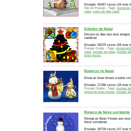
Enviado: 45487 vezes (34 este mê
Site de Postais - Tags:
postal de
natal
,
votos de feliz natal
,
Enfeites de Natal
Decora os dias dos teus amigos
natalícia!
Enviado: 55075 vezes (69 este mê
Postais Grátis - Tags:
postal pinh
natal
,
postais de natal
,
postais d
boas festas
,
Bonecos no Natal
Envia as boas festas a todos co
Enviado: 27286 vezes (34 este m
Postais Online - Tags:
postais de
postal de boas festas
,
postais de
Boneco de Neve sorridente
Deseja as Boas Festas aos teus
Neve sorridente.
Enviado: 30739 vezes (47 este mê