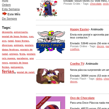
Hoje
Enviado: 55020 vezes (57 este mês), P
Postais Grátis - Tags:
chocolate
,
ovos
Ontem
Esta Semana
Este Mês
De Sempre
Tags:
Happy Easter
- Animado
desporto
,
aniversario
,
Envia este postal e aproveita p
postal de boas festas
,
cao
,
teus contactos."
avo
,
natal
,
boas festas
,
Enviado: 53646 vezes (56 este mê
diversao
,
animais
,
postais
Postais Online - Tags:
doces
,
pa
coelhos
,
datas festivas
,
postais de
natal
,
amigos
,
festa
,
postais
reis magos
,
parabens
,
ano
novo
,
postais de boas
Coelho TV
- Animado
festas
,
paisagens
,
Nesta páscoa surpreende um ami
ferias
,
postal de natal
,
Enviado: 36984 vezes (53 este m
Postais Flash - Tags:
ninho
,
choc
doces
,
Ovo de Chocolate
Para uma Doce Páscoa nada melh
Enviado: 48570 vezes (50 este mê