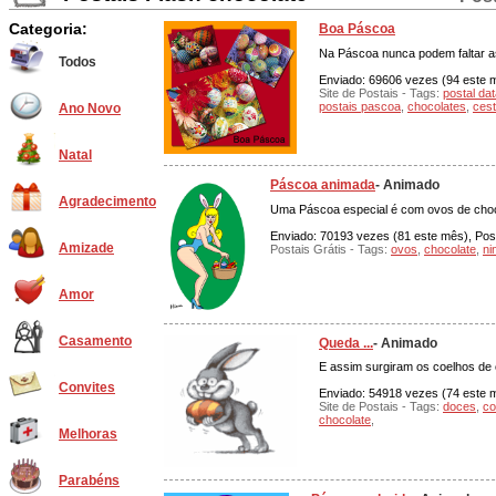
Categoria:
Boa Páscoa
Na Páscoa nunca podem faltar a
Todos
Enviado: 69606 vezes (94 este mê
Site de Postais - Tags:
postal dat
postais pascoa
,
chocolates
,
ces
Ano Novo
Natal
Páscoa animada
- Animado
Agradecimento
Uma Páscoa especial é com ovos de choco
Enviado: 70193 vezes (81 este mês), Post
Amizade
Postais Grátis - Tags:
ovos
,
chocolate
,
ni
Amor
Casamento
Queda ...
- Animado
E assim surgiram os coelhos de 
Convites
Enviado: 54918 vezes (74 este mê
Site de Postais - Tags:
doces
,
co
chocolate
,
Melhoras
Parabéns