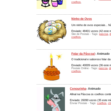
coelhos
,
Ninho de Ovos
Um ninho de ovos especiais... N
Enviado: 48401 vezes (42 este mê
Site de Postais - Tags:
pascoa
,
d
coelhos
,
Folar da Páscoa!
- Animado
O tradicional e saboroso folar d
Enviado: 40009 vezes (36 este mê
Postais Online - Tags:
pascoa
,
d
coelhos
,
Cenourinha
- Animado
Afinal na Páscoa os coelhos cont
Enviado: 26090 vezes (35 este mês
Enviar Postais - Tags:
coelhos
,
ch