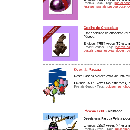
Postais Flash - Tags:
postal pas
festivas
,
postais pascoa doce
,
o
Coelho de Chocolate
Este coelhinho de chocolate vai 
Páscoa!
Enviado: 47554 vezes (50 este mê
Enviar Postais - Tags:
postais p
postais datas festivas
,
doces
,
co
Ovos da Páscoa
Nesta Páscoa oferece ovos de uma form
Enviado: 37177 vezes (45 este mês), Po
Postais Grátis - Tags:
guloseimas
,
choc
Páscoa Feliz!
- Animado
Deseja uma Páscoa Feliz a todos
Enviado: 32524 vezes (44 este mê
Postais Grátis - Tags:
guloseima