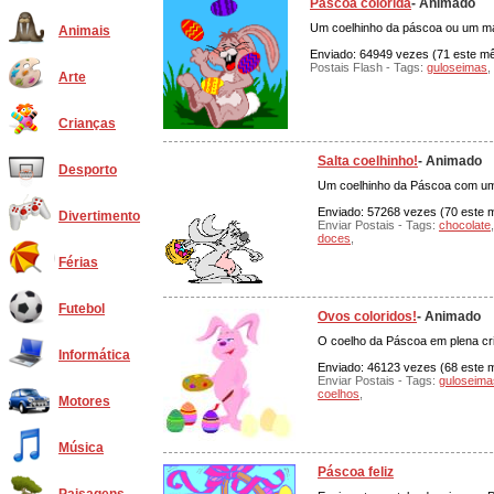
Páscoa colorida
- Animado
Um coelhinho da páscoa ou um mal
Animais
Enviado: 64949 vezes (71 este mês
Postais Flash - Tags:
guloseimas
,
Arte
Crianças
Salta coelhinho!
- Animado
Desporto
Um coelhinho da Páscoa com um c
Enviado: 57268 vezes (70 este mê
Divertimento
Enviar Postais - Tags:
chocolate
doces
,
Férias
Futebol
Ovos coloridos!
- Animado
O coelho da Páscoa em plena cr
Informática
Enviado: 46123 vezes (68 este mê
Enviar Postais - Tags:
guloseima
coelhos
,
Motores
Música
Páscoa feliz