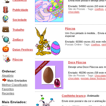
Paisagens
Envia este postal e deseja uma P
Enviado: 54960 vezes (63 este mê
Site de Postais - Tags:
coelhos
,
Publicidade
chocolate
,
Sociedade
Páscoa
Trabalho
Um Ovo pintado à medida... Envia e
especial
Zodíaco
Enviado: 60366 vezes (61 este mês)
Postais Online - Tags:
coelhos
,
nin
Datas Festivas
Páscoa
Doce Páscoa
Deseje uma Doce Páscoa aos ma
Ordenar:
Enviado: 48296 vezes (58 este m
Aleatório
Site de Postais - Tags:
chocolate
chocolate
,
postais datas festivas
Mais Enviados
Melhor Classificado
Favoritos
Recentes
Coelhinho branco
- Animado
Envie este postal e da cor e animação
Mais Enviados: