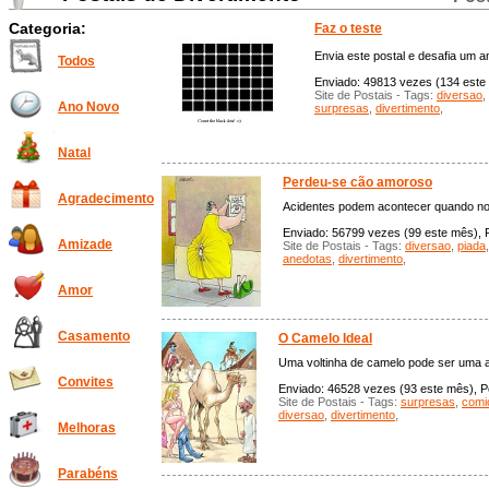
Categoria:
Faz o teste
Envia este postal e desafia um 
Todos
Enviado: 49813 vezes (134 este 
Site de Postais - Tags:
diversao
,
Ano Novo
surpresas
,
divertimento
,
Natal
Perdeu-se cão amoroso
Agradecimento
Acidentes podem acontecer quando no
Enviado: 56799 vezes (99 este mês), P
Amizade
Site de Postais - Tags:
diversao
,
piada
anedotas
,
divertimento
,
Amor
Casamento
O Camelo Ideal
Uma voltinha de camelo pode ser uma 
Convites
Enviado: 46528 vezes (93 este mês), Po
Site de Postais - Tags:
surpresas
,
comi
diversao
,
divertimento
,
Melhoras
Parabéns