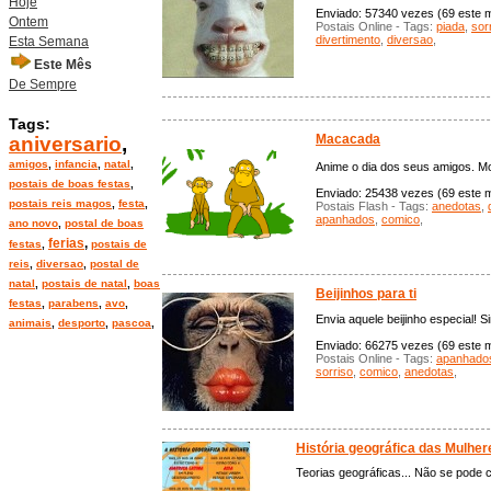
Hoje
Enviado: 57340 vezes (69 este mê
Ontem
Postais Online - Tags:
piada
,
sor
divertimento
,
diversao
,
Esta Semana
Este Mês
De Sempre
Tags:
Macacada
aniversario
,
amigos
,
infancia
,
natal
,
Anime o dia dos seus amigos. M
postais de boas festas
,
Enviado: 25438 vezes (69 este mê
postais reis magos
,
festa
,
Postais Flash - Tags:
anedotas
,
apanhados
,
comico
,
ano novo
,
postal de boas
ferias
,
festas
,
postais de
reis
,
diversao
,
postal de
natal
,
postais de natal
,
boas
Beijinhos para ti
festas
,
parabens
,
avo
,
Envia aquele beijinho especial! S
animais
,
desporto
,
pascoa
,
Enviado: 66275 vezes (69 este mê
Postais Online - Tags:
apanhado
sorriso
,
comico
,
anedotas
,
História geográfica das Mulher
Teorias geográficas... Não se pode c