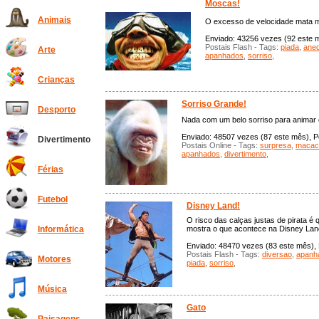
Moscas!
Animais
O excesso de velocidade mata m
Enviado: 43256 vezes (92 este m
Postais Flash - Tags:
piada
,
ane
Arte
apanhados
,
sorriso
,
Crianças
Sorriso Grande!
Desporto
Nada com um belo sorriso para animar o
Enviado: 48507 vezes (87 este mês), Po
Divertimento
Postais Online - Tags:
surpresa
,
macac
apanhados
,
divertimento
,
Férias
Futebol
Disney Land!
O risco das calças justas de pirata é
mostra o que acontece na Disney Lan
Informática
Enviado: 48470 vezes (83 este mês), P
Postais Flash - Tags:
diversao
,
apanh
Motores
piada
,
sorriso
,
Música
Gato