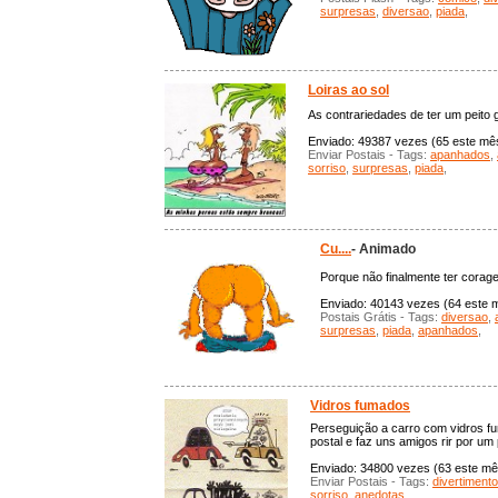
surpresas
,
diversao
,
piada
,
Loiras ao sol
As contrariedades de ter um peito 
Enviado: 49387 vezes (65 este mês)
Enviar Postais - Tags:
apanhados
,
sorriso
,
surpresas
,
piada
,
Cu....
- Animado
Porque não finalmente ter corage
Enviado: 40143 vezes (64 este m
Postais Grátis - Tags:
diversao
,
surpresas
,
piada
,
apanhados
,
Vidros fumados
Perseguição a carro com vidros fu
postal e faz uns amigos rir por um
Enviado: 34800 vezes (63 este mês
Enviar Postais - Tags:
divertimento
sorriso
,
anedotas
,