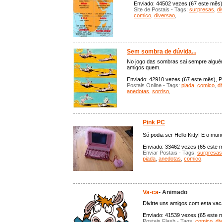
Enviado: 44502 vezes (67 este mês),
Site de Postais - Tags:
surpresas
,
di
comico
,
diversao
,
Sem sombra de dúvida...
No jogo das sombras sai sempre alguém
amigos quem.
Enviado: 42910 vezes (67 este mês), Po
Postais Online - Tags:
piada
,
comico
,
d
anedotas
,
sorriso
,
Pink PC
Só podia ser Hello Kitty! E o mun
Enviado: 33462 vezes (65 este mê
Enviar Postais - Tags:
surpresas
piada
,
anedotas
,
comico
,
Va-ca
- Animado
Divirte uns amigos com esta vac
Enviado: 41539 vezes (65 este mê
Postais Flash - Tags:
comico
,
di