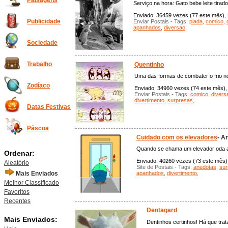
Paisagens
Serviço na hora: Gato bebe leite tira
Enviado: 36459 vezes (77 este mês), P
Publicidade
Enviar Postais - Tags:
piada
,
comico
,
apanhados
,
diversao
,
Sociedade
Trabalho
Quentinho
Uma das formas de combater o frio no
Zodíaco
Enviado: 34960 vezes (74 este mês), 
Enviar Postais - Tags:
comico
,
divers
divertimento
,
surpresas
,
Datas Festivas
Páscoa
Cuidado com os elevadores
- A
Quando se chama um elevador oda a 
Ordenar:
Enviado: 40260 vezes (73 este mês), 
Aleatório
Site de Postais - Tags:
anedotas
,
sur
Mais Enviados
apanhados
,
divertimento
,
Melhor Classificado
Favoritos
Recentes
Dentagard
Mais Enviados:
Dentinhos certinhos! Há que trata