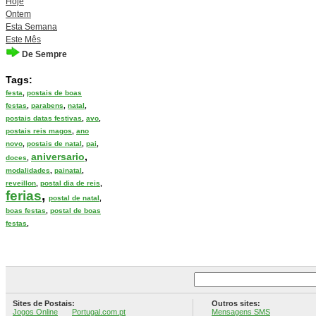
Hoje
Ontem
Esta Semana
Este Mês
De Sempre
Tags:
festa
,
postais de boas
festas
,
parabens
,
natal
,
postais datas festivas
,
avo
,
postais reis magos
,
ano
novo
,
postais de natal
,
pai
,
aniversario
,
doces
,
modalidades
,
painatal
,
reveillon
,
postal dia de reis
,
ferias
,
postal de natal
,
boas festas
,
postal de boas
festas
,
Sites de Postais:
Outros sites:
Jogos Online
Portugal.com.pt
Mensagens SMS