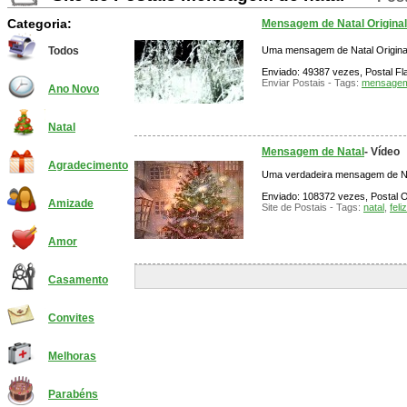
Categoria:
Mensagem de Natal Original
Uma mensagem de Natal Origina
Todos
Enviado: 49387 vezes, Postal Fla
Enviar Postais - Tags:
mensagem
Ano Novo
Natal
Mensagem de Natal
- Vídeo
Agradecimento
Uma verdadeira mensagem de N
Enviado: 108372 vezes, Postal O
Amizade
Site de Postais - Tags:
natal
,
feli
Amor
Casamento
Convites
Melhoras
Parabéns