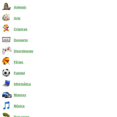
Animais
Arte
Crianças
Desporto
Divertimento
Férias
Futebol
Informática
Motores
Música