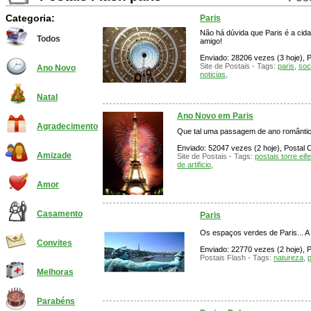
Categoria:
Paris
Não há dúvida que Paris é a cida
Todos
amigo!
Enviado: 28206 vezes (3 hoje), P
Site de Postais - Tags:
paris
,
soc
Ano Novo
noticias
,
Natal
Ano Novo em Paris
Agradecimento
Que tal uma passagem de ano românti
Enviado: 52047 vezes (2 hoje), Postal O
Amizade
Site de Postais - Tags:
postais torre eife
de artificio
,
Amor
Casamento
Paris
Os espaços verdes de Paris... A 
Convites
Enviado: 22770 vezes (2 hoje), P
Postais Flash - Tags:
natureza
,
p
Melhoras
Parabéns