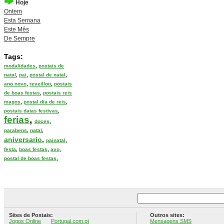
Hoje
Ontem
Esta Semana
Este Mês
De Sempre
Tags:
modalidades
,
postais de
natal
,
pai
,
postal de natal
,
ano novo
,
reveillon
,
postais
de boas festas
,
postais reis
magos
,
postal dia de reis
,
postais datas festivas
,
ferias
,
doces
,
parabens
,
natal
,
aniversario
,
painatal
,
festa
,
boas festas
,
avo
,
postal de boas festas
,
Sites de Postais:
Outros sites:
Jogos Online
Portugal.com.pt
Mensagens SMS