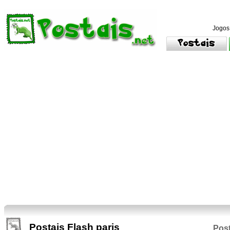
Jogos
Postais Flash paris
Post