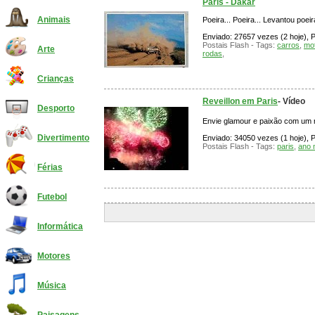
Paris - Dakar
Animais
Poeira... Poeira... Levantou poei
Enviado: 27657 vezes (2 hoje), P
Postais Flash - Tags:
carros
,
mo
Arte
rodas
,
Crianças
Reveillon em Paris
- Vídeo
Desporto
Envie glamour e paixão com um r
Divertimento
Enviado: 34050 vezes (1 hoje), P
Postais Flash - Tags:
paris
,
ano 
Férias
Futebol
Informática
Motores
Música