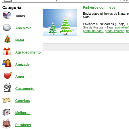
Categoria:
Pinheiros com neve
Envia estes pinheiros de Natal, 
Todos
Natal.
Enviado: 43708 vezes (1 hoje), P
Site de Postais - Tags:
postal enf
Ano Novo
postal de natal
,
postal inverno
,
p
Natal
Agradecimento
Amizade
Amor
Casamento
Convites
Melhoras
Parabéns