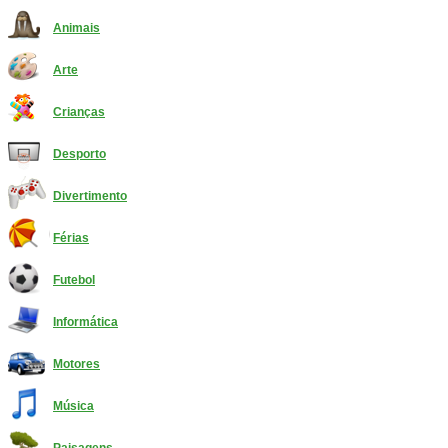
Animais
Arte
Crianças
Desporto
Divertimento
Férias
Futebol
Informática
Motores
Música