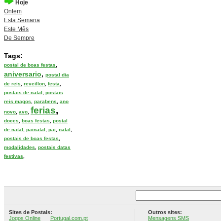
Hoje
Ontem
Esta Semana
Este Mês
De Sempre
Tags:
postal de boas festas
,
aniversario
,
postal dia
de reis
,
reveillon
,
festa
,
postais de natal
,
postais
reis magos
,
parabens
,
ano
ferias
,
novo
,
avo
,
doces
,
boas festas
,
postal
de natal
,
painatal
,
pai
,
natal
,
postais de boas festas
,
modalidades
,
postais datas
festivas
,
Sites de Postais:
Outros sites:
Jogos Online
Portugal.com.pt
Mensagens SMS