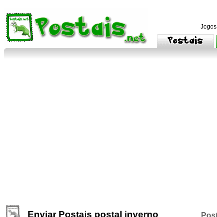
Jogos
Enviar Postais postal inverno
Post