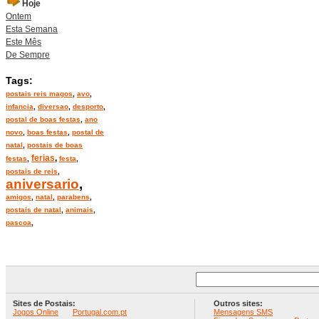
Hoje
Ontem
Esta Semana
Este Mês
De Sempre
Tags:
postais reis magos
,
avo
,
infancia
,
diversao
,
desporto
,
postal de boas festas
,
ano
novo
,
boas festas
,
postal de
natal
,
postais de boas
ferias
,
festas
,
festa
,
postais de reis
,
aniversario
,
amigos
,
natal
,
parabens
,
postais de natal
,
animais
,
pascoa
,
Sites de Postais:
Outros sites:
Jogos Online
Portugal.com.pt
Mensagens SMS