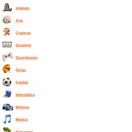
Animais
Arte
Crianças
Desporto
Divertimento
Férias
Futebol
Informática
Motores
Música