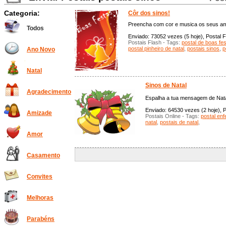
Categoria:
Côr dos sinos!
Preencha com cor e musica os seus am
Todos
Enviado: 73052 vezes (5 hoje), Postal F
Postais Flash - Tags:
postal de boas fe
postal pinheiro de natal
,
postais sinos
,
p
Ano Novo
Natal
Sinos de Natal
Agradecimento
Espalha a tua mensagem de Nata
Enviado: 64530 vezes (2 hoje), P
Amizade
Postais Online - Tags:
postal enf
natal
,
postais de natal
,
Amor
Casamento
Convites
Melhoras
Parabéns