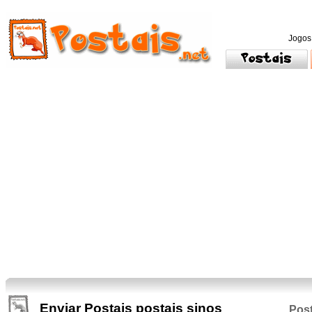
Jogos
Enviar Postais postais sinos
Post