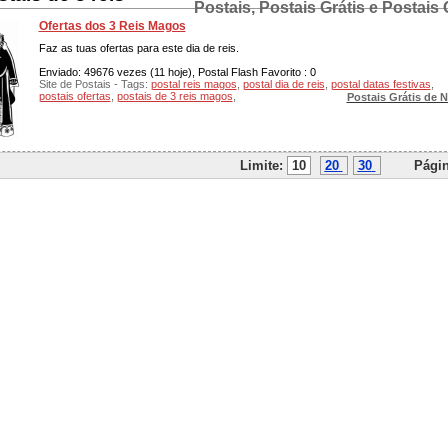
Postais, Postais Grátis e Postais 
Ofertas dos 3 Reis Magos
Faz as tuas ofertas para este dia de reis.
Enviado: 49676 vezes (11 hoje), Postal Flash Favorito : 0
Site de Postais - Tags:
postal reis magos
,
postal dia de reis
,
postal datas festivas
,
postais ofertas
,
postais de 3 reis magos
,
Postais Grátis de N
Limite:
10
20
30
Págin