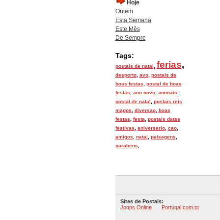
Hoje
Ontem
Esta Semana
Este Mês
De Sempre
Tags:
ferias
,
postais de natal
,
desporto
,
avo
,
postais de
boas festas
,
postal de boas
festas
,
ano novo
,
animais
,
postal de natal
,
postais reis
magos
,
diversao
,
boas
festas
,
festa
,
postais datas
festivas
,
aniversario
,
cao
,
amigos
,
natal
,
paisagens
,
parabens
,
Sites de Postais:
Jogos Online
Portugal.com.pt