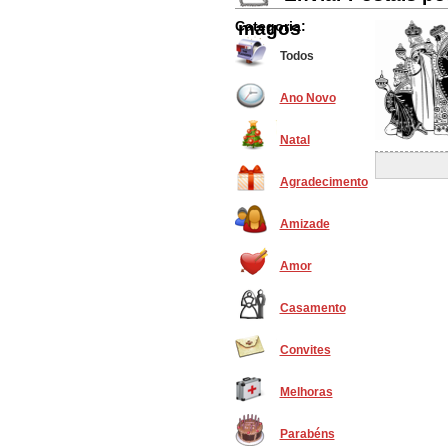
Categoria:
magos
Todos
Ano Novo
Natal
Agradecimento
Amizade
Amor
Casamento
Convites
Melhoras
Parabéns