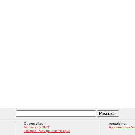
Outros sites:
postais.net
Mensagens SMS
Apontamentos Ma
Fixando - Serviços em Portugal