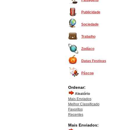
Paisagens
Publicidade
Sociedade
Trabalho
Zodíaco
Datas Festivas
Páscoa
Ordenar:
Aleatório
Mais Enviados
Melhor Classificado
Favoritos
Recentes
Mais Enviados: