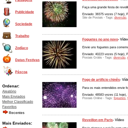
Paisagens
Faça uma grande festa de reveil
Publicidade
Enviado: 38375 vezes (7 hoje), P
Site de Postais - Tags:
diversão
,
Sociedade
Trabalho
Foguetes no ano novo
- Víde
Envie uns foguetes para comemo
Zodíaco
Enviado: 40223 vezes (5 hoje), P
Postais Grátis - Tags:
diversão
,
Datas Festivas
Páscoa
Fogo de artificio chinês
- Víd
Ordenar:
Para os mais entendidos envie fog
Aleatório
Enviado: 48583 vezes (11 hoje), 
Mais Enviados
Postais Online - Tags:
foguetes
,
Melhor Classificado
Favoritos
Recentes
Reveillon em Paris
- Vídeo
Mais Enviados: