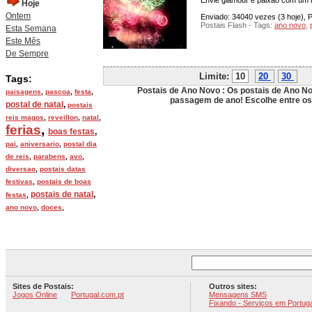
Envie glamour e paixão com um r
Hoje
Ontem
Enviado: 34040 vezes (3 hoje), P
Postais Flash - Tags:
ano novo
,
Esta Semana
Este Mês
De Sempre
Limite:
10
20
30
P
Tags:
Postais de Ano Novo : Os postais de Ano Nov
paisagens
,
pascoa
,
festa
,
passagem de ano! Escolhe entre os
postal de natal
,
postais
reis magos
,
reveillon
,
natal
,
ferias
,
boas festas
,
pai
,
aniversario
,
postal dia
de reis
,
parabens
,
avo
,
diversao
,
postais datas
festivas
,
postais de boas
postais de natal
,
festas
,
ano novo
,
doces
,
Sites de Postais:
Outros sites:
Jogos Online
Portugal.com.pt
Mensagens SMS
Fixando - Serviços em Portuga