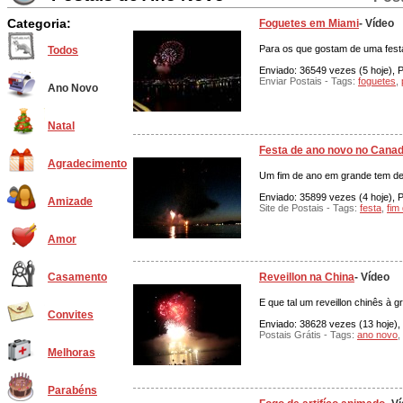
Categoria:
Foguetes em Miami
- Vídeo
Para os que gostam de uma festa
Todos
Enviado: 36549 vezes (5 hoje), P
Enviar Postais - Tags:
foguetes
,
Ano Novo
Natal
Festa de ano novo no Cana
Agradecimento
Um fim de ano em grande tem de
Enviado: 35899 vezes (4 hoje), P
Amizade
Site de Postais - Tags:
festa
,
fim
Amor
Reveillon na China
- Vídeo
Casamento
E que tal um reveillon chinês à g
Convites
Enviado: 38628 vezes (13 hoje), 
Postais Grátis - Tags:
ano novo
,
Melhoras
Parabéns