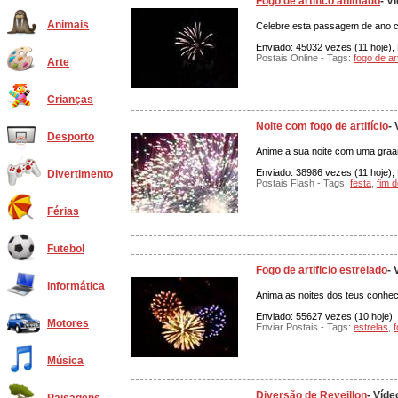
Fogo de artifíco animado
- V
Animais
Celebre esta passagem de ano co
Enviado: 45032 vezes (11 hoje), 
Postais Online - Tags:
fogo de art
Arte
Crianças
Noite com fogo de artifício
-
Desporto
Anime a sua noite com uma graand
Enviado: 38986 vezes (11 hoje), 
Divertimento
Postais Flash - Tags:
festa
,
fim 
Férias
Futebol
Fogo de artificio estrelado
- 
Informática
Anima as noites dos teus conheci
Enviado: 55627 vezes (10 hoje), 
Motores
Enviar Postais - Tags:
estrelas
,
f
Música
Diversão de Reveillon
- Víde