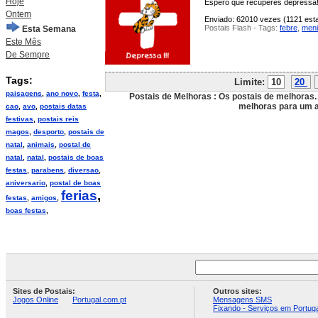
Hoje
Espero que recuperes depressa
Ontem
Enviado: 62010 vezes (1121 esta
Postais Flash - Tags:
febre
,
meni
Esta Semana
Este Mês
De Sempre
Tags:
Limite:
10
20
paisagens
,
ano novo
,
festa
,
Postais de Melhoras : Os postais de melhoras.
melhoras para um 
cao
,
avo
,
postais datas
festivas
,
postais reis
magos
,
desporto
,
postais de
natal
,
animais
,
postal de
natal
,
natal
,
postais de boas
festas
,
parabens
,
diversao
,
aniversario
,
postal de boas
ferias
,
festas
,
amigos
,
boas festas
,
Sites de Postais:
Outros sites:
Jogos Online
Portugal.com.pt
Mensagens SMS
Fixando - Serviços em Portuga