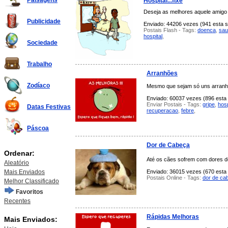
Paisagens
Hospital...fixe
Deseja as melhores aquele amigo e
Publicidade
Enviado: 44206 vezes (941 esta s
Postais Flash - Tags:
doenca
,
sau
hospital
,
Sociedade
Trabalho
Arranhões
Zodíaco
Mesmo que sejam só uns arranh
Enviado: 60037 vezes (896 esta 
Enviar Postais - Tags:
gripe
,
hosp
Datas Festivas
recuperacao
,
febre
,
Páscoa
Dor de Cabeça
Ordenar:
Até os cães sofrem com dores d
Aleatório
Mais Enviados
Enviado: 36015 vezes (670 esta 
Postais Online - Tags:
dor de ca
Melhor Classificado
Favoritos
Recentes
Rápidas Melhoras
Mais Enviados: