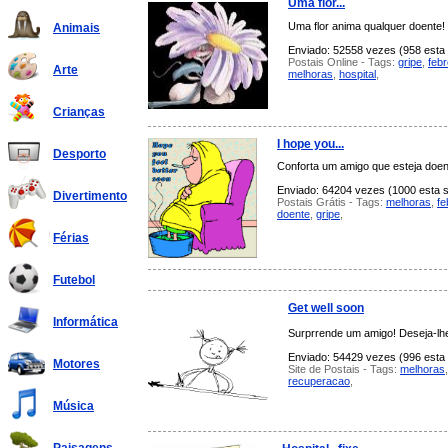
Uma flor...
Uma flor anima qualquer doente!
Animais
Enviado: 52558 vezes (958 esta 
Postais Online - Tags:
gripe
,
febr
Arte
melhoras
,
hospital
,
Crianças
I hope you...
Desporto
Conforta um amigo que esteja doen
Enviado: 64204 vezes (1000 esta s
Divertimento
Postais Grátis - Tags:
melhoras
,
fe
doente
,
gripe
,
Férias
Futebol
Get well soon
Informática
Surprrende um amigo! Deseja-lh
Enviado: 54429 vezes (996 esta 
Motores
Site de Postais - Tags:
melhoras
recuperacao
,
Música