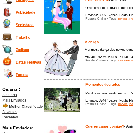
Paisagens
Cumplicidade
- Animado
Um momento de grande cumplicid
Publicidade
Enviado: 33067 vezes, Postal Fla
Postais Online - Tags:
noivos
,
no
Sociedade
Trabalho
A dança
A primeira dança dos noivos dep
Zodíaco
Enviado: 62930 vezes, Postal Fla
Site de Postais - Tags:
casament
Datas Festivas
Páscoa
Momentos dourados
Ordenar:
Partilha os teus sentimentos... D
Aleatório
Mais Enviados
Enviado: 37467 vezes, Postal Fla
Postais Online - Tags:
noivos
,
no
Melhor Classificado
Favoritos
Recentes
Queres casar comigo?
- An
Mais Enviados: