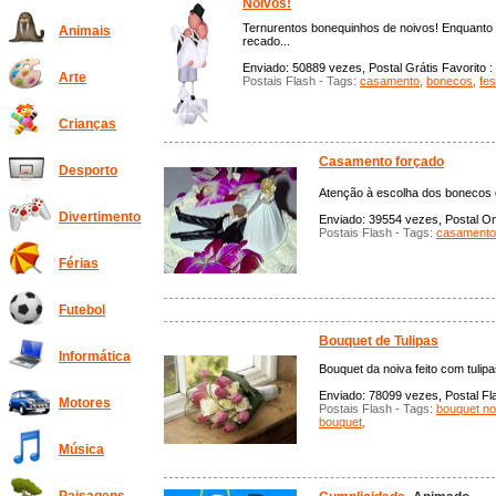
Noivos!
Ternurentos bonequinhos de noivos! Enquanto nã
Animais
recado...
Enviado: 50889 vezes, Postal Grátis Favorito :
Arte
Postais Flash - Tags:
casamento
,
bonecos
,
fes
Crianças
Casamento forçado
Desporto
Atenção à escolha dos bonecos d
Divertimento
Enviado: 39554 vezes, Postal Onl
Postais Flash - Tags:
casamento
Férias
Futebol
Bouquet de Tulipas
Informática
Bouquet da noiva feito com tulip
Enviado: 78099 vezes, Postal Fla
Motores
Postais Flash - Tags:
bouquet no
bouquet
,
Música