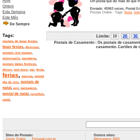
Hoje
Um postal que diz mais do que m
Ontem
Enviado: 45963 vezes, Postal Grá
Esta Semana
Postais Online - Tags:
festa
,
noi
Este Mês
De Sempre
Tags:
Limite:
10
20
30
postais de boas festas
,
Postais de Casamento : Os postais de casamento
boas festas
,
casamento. Cartões de 
diversao
,
postais reis magos
,
aniversario
,
parabens
,
postais datas festivas
,
doces
,
ano novo
,
pai
,
festa
,
ferias
,
pascoa
,
postal
postais de
dia de reis
,
natal
,
avo
,
paisagens
,
postal de natal
,
reveillon
,
natal
,
Sites de Postais:
Outros sites:
Jogos Online
Portugal.com.pt
Mensagens SMS