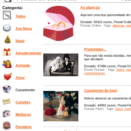
Categoria:
As alianças
Aqui tem uma boa oportunidade de 
Todos
Enviado: 50422 vezes, Postal Gráti
Postais Online - Tags:
alianças
,
noi
Ano Novo
Natal
Prometidos...
Agradecimento
Para que não exista dúvidas, nem
que decidam!
Amizade
Enviado: 47486 vezes, Postal Onl
Enviar Postais - Tags:
noiva
,
noi
comemoracao
,
Amor
Casamento
Casamento do Ano!
Noivos alusivos ao casamento 
Convites
Enviado: 44992 vezes, Postal Fla
Postais Flash - Tags:
noivo
,
com
Melhoras
Parabéns