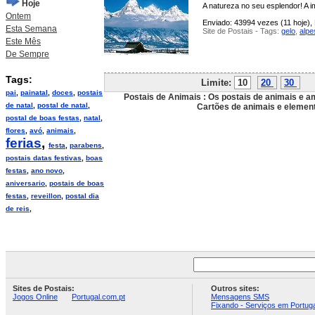
Hoje
A natureza no seu esplendor! A i
Ontem
Enviado: 43994 vezes (11 hoje), 
Esta Semana
Site de Postais - Tags:
gelo
,
alpe
Este Mês
De Sempre
Tags:
Limite:
10
20
30
P
pai
,
painatal
,
doces
,
postais
Postais de Animais : Os postais de animais e a
de natal
,
postal de natal
,
Cartões de animais e element
postal de boas festas
,
natal
,
flores
,
avó
,
animais
,
ferias
,
festa
,
parabens
,
postais datas festivas
,
boas
festas
,
ano novo
,
aniversario
,
postais de boas
festas
,
reveillon
,
postal dia
de reis
,
Sites de Postais:
Outros sites:
Jogos Online
Portugal.com.pt
Mensagens SMS
Fixando - Serviços em Portuga