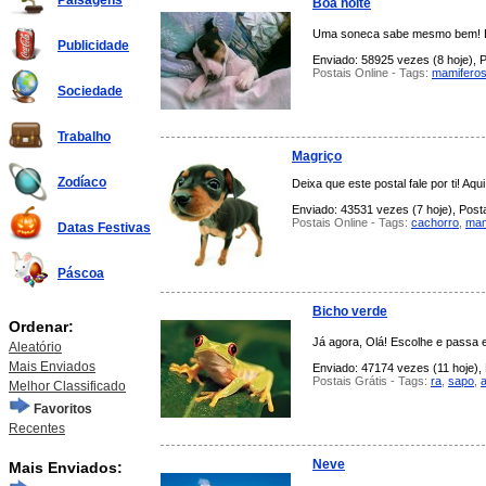
Paisagens
Boa noite
Uma soneca sabe mesmo bem! Es
Publicidade
Enviado: 58925 vezes (8 hoje), P
Postais Online - Tags:
mamifero
Sociedade
Trabalho
Magriço
Zodíaco
Deixa que este postal fale por ti! A
Enviado: 43531 vezes (7 hoje), Posta
Postais Online - Tags:
cachorro
,
mam
Datas Festivas
Páscoa
Bicho verde
Ordenar:
Já agora, Olá! Escolhe e passa 
Aleatório
Mais Enviados
Enviado: 47174 vezes (11 hoje), 
Postais Grátis - Tags:
ra
,
sapo
,
Melhor Classificado
Favoritos
Recentes
Neve
Mais Enviados: