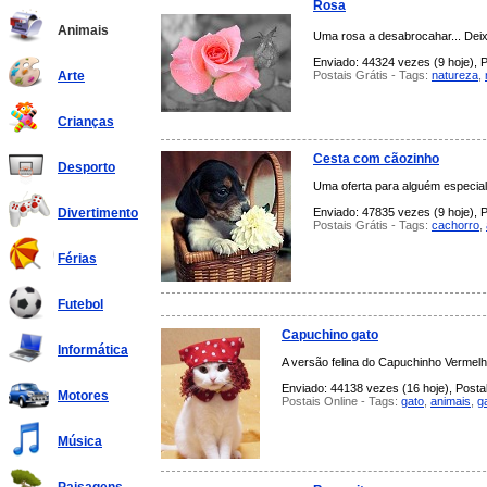
Rosa
Animais
Uma rosa a desabrocahar... Deixa 
Enviado: 44324 vezes (9 hoje), P
Postais Grátis - Tags:
natureza
,
Arte
Crianças
Cesta com cãozinho
Desporto
Uma oferta para alguém especial.
Enviado: 47835 vezes (9 hoje), P
Divertimento
Postais Grátis - Tags:
cachorro
,
Férias
Futebol
Capuchino gato
Informática
A versão felina do Capuchinho Vermelh
Enviado: 44138 vezes (16 hoje), Postal
Motores
Postais Online - Tags:
gato
,
animais
,
g
Música