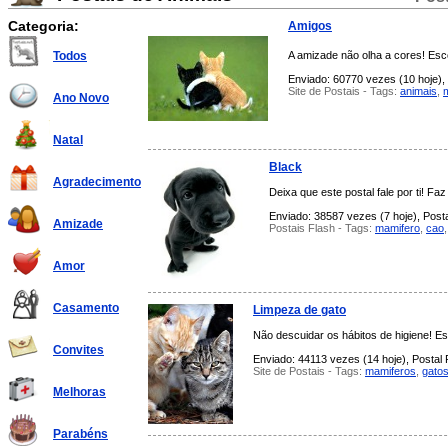
Categoria:
Amigos
A amizade não olha a cores! Esco
Todos
Enviado: 60770 vezes (10 hoje), 
Site de Postais - Tags:
animais
,
Ano Novo
Natal
Black
Agradecimento
Deixa que este postal fale por ti! Faz
Enviado: 38587 vezes (7 hoje), Posta
Amizade
Postais Flash - Tags:
mamifero
,
cao
Amor
Casamento
Limpeza de gato
Não descuidar os hábitos de higiene! Es
Convites
Enviado: 44113 vezes (14 hoje), Postal 
Site de Postais - Tags:
mamiferos
,
gato
Melhoras
Parabéns